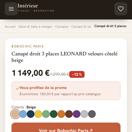
Aller au contenu principal
Canapé droit 3 places LE
Accueil
Salon & Salle à manger
Canapés
Canapé Droit
BOBOCHIC PARIS
Canapé droit 3 places LEONARD velours côtelé
beige
1 149,00 €
1 299,00 €
−12 %
Vous profitez de la promo
✓
Économisez 150,00 € par rapport au prix catalogue
Coloris :
Beige
Voir sur Bobochic Paris