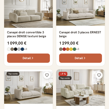
Canapé droit convertible 3
Canapé droit 3 places ERNEST
places DENISE texturé beige
beige
1 099,00 €
1 299,00 €
+3
+3
Détail
Détail
Top vente
−7 %
Top vente