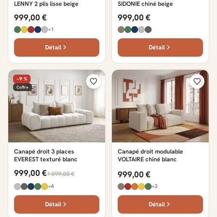
LENNY 2 plis lisse beige
SIDONIE chiné beige
999,00 €
999,00 €
+1
Détail
Détail
−9 %
Coffre
Canapé droit 3 places
Canapé droit modulable
EVEREST texturé blanc
VOLTAIRE chiné blanc
999,00 €
999,00 €
1 099,00 €
+4
+3
Détail
Détail