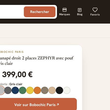
Rechercher
Marques
Blog
Favoris
OBOCHIC PARIS
anapé droit 2 places ZEPHYR avec pouf
is clair
1 399,00 €
loris :
Gris clair
Voir sur Bobochic Paris