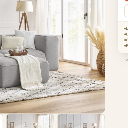
L
L
G
P
L