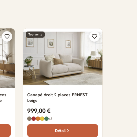
Top vente
aces
Canapé droit 2 places ERNEST
e
beige
999,00 €
+3
Détail