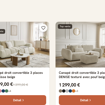
Top vente
nte
é droit convertible 3 places
Canapé droit convertible 3 pl
lisse beige
DENISE texturé avec pouf beig
99,00 €
1 299,00 €
1 399,00 €
+4
+3
Détail
Détail