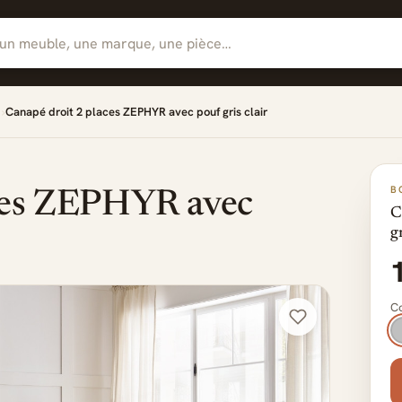
Canapé droit 2 places ZEPHYR avec pouf gris clair
B
aces ZEPHYR avec
C
gr
Co