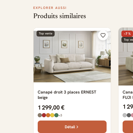
EXPLORER AUSSI
Produits similaires
Top vente
−7 %
Top ve
Canapé droit 3 places ERNEST
Canap
beige
FUJI 
1 2
1 299,00 €
+3
Détail