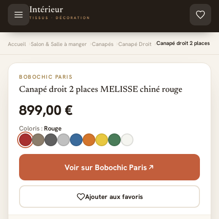
Aller au contenu principal
Canapé droit 2 places ME
Accueil
Salon & Salle à manger
Canapés
Canapé Droit
BOBOCHIC PARIS
Canapé droit 2 places MELISSE chiné rouge
899,00 €
Coloris :
Rouge
Voir sur Bobochic Paris
Ajouter aux favoris