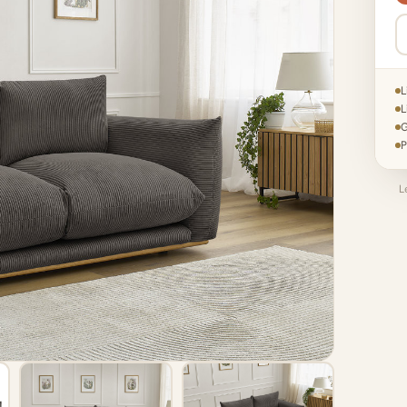
L
L
G
P
L