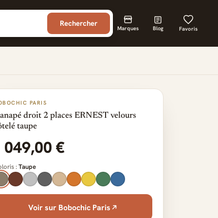
Rechercher
Marques
Blog
Favoris
OBOCHIC PARIS
anapé droit 2 places ERNEST velours
ôtelé taupe
1 049,00 €
loris :
Taupe
Voir sur Bobochic Paris