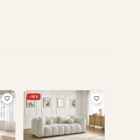
−15 %