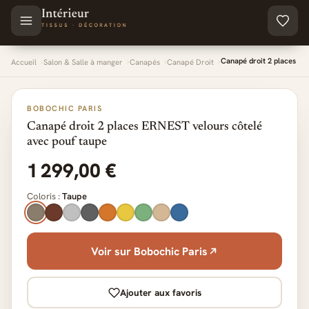
Aller au contenu principal
Canapé droit 2 places ER
Accueil
Salon & Salle à manger
Canapés
Canapé Droit
BOBOCHIC PARIS
Canapé droit 2 places ERNEST velours côtelé
avec pouf taupe
1 299,00 €
Coloris :
Taupe
Voir sur Bobochic Paris
Ajouter aux favoris