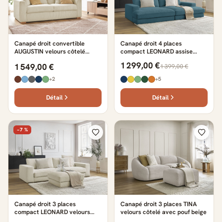
Canapé droit convertible
Canapé droit 4 places
AUGUSTIN velours côtelé
compact LEONARD assise
beige
profonde velours côtelé bleu
1 299,00 €
1 549,00 €
1 399,00 €
clair
+2
+5
Détail
Détail
−7 %
Canapé droit 3 places
Canapé droit 3 places TINA
compact LEONARD velours
velours côtelé avec pouf beige
côtelé avec pouf beige