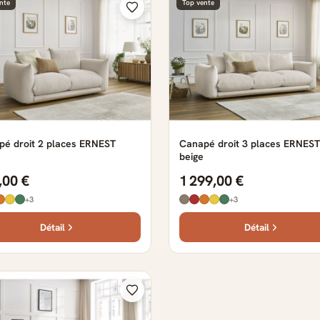
nte
Top vente
pé droit 2 places ERNEST
Canapé droit 3 places ERNEST
beige
,00 €
1 299,00 €
+3
+3
Détail
Détail