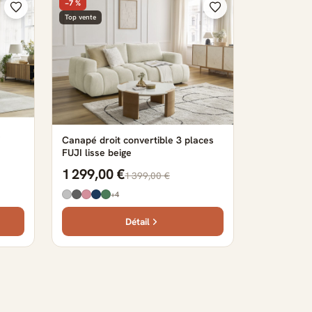
−7 %
Top vente
Canapé droit convertible 3 places
FUJI lisse beige
1 299,00 €
1 399,00 €
+4
Détail