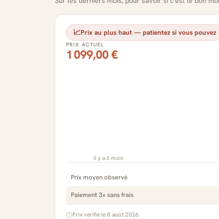
Sur les derniers mois, pour savoir si c'est le bon m
📈
Prix au plus haut — patientez si vous pouvez
PRIX ACTUEL
1 099,00 €
il y a 6 mois
Prix moyen observé
Paiement 3× sans frais
Prix vérifié le 8 août 2026