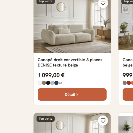
Top vente
Top ve
Canapé droit convertible 3 places
Cana
DENISE texturé beige
beige
1 099,00 €
999
+3
Détail
Top vente