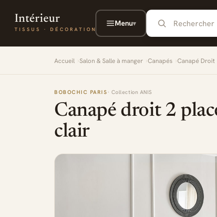
Aller au contenu principal
Menu
▾
Accueil
Salon & Salle à manger
Canapés
Canapé Droit
BOBOCHIC PARIS
· Collection ANIS
Canapé droit 2 plac
clair