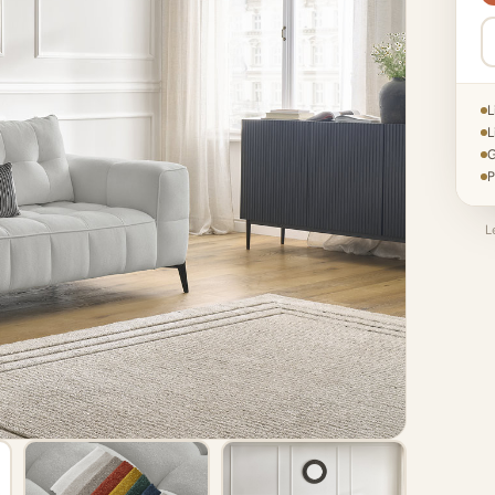
L
L
G
P
L