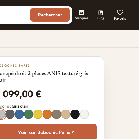
Rechercher
Marques
Blog
Favoris
OBOCHIC PARIS
anapé droit 2 places ANIS texturé gris
lair
1 099,00 €
loris :
Gris clair
Voir sur Bobochic Paris