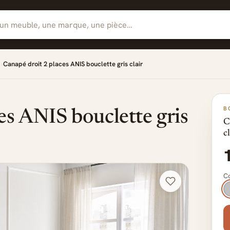
Canapé droit 2 places ANIS bouclette gris clair
B
es ANIS bouclette gris
C
c
Co