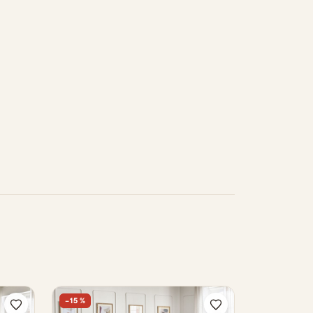
−15 %