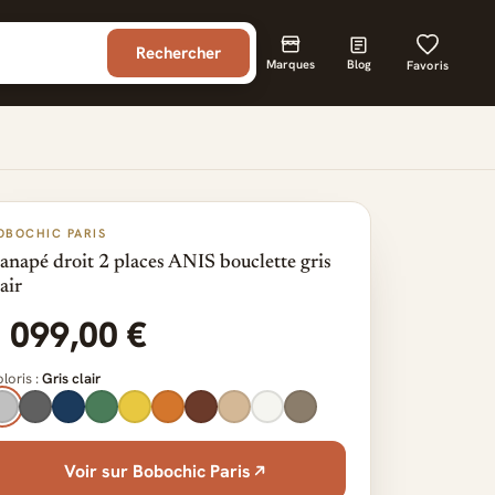
Rechercher
Marques
Blog
Favoris
OBOCHIC PARIS
anapé droit 2 places ANIS bouclette gris
lair
1 099,00 €
loris :
Gris clair
Voir sur Bobochic Paris