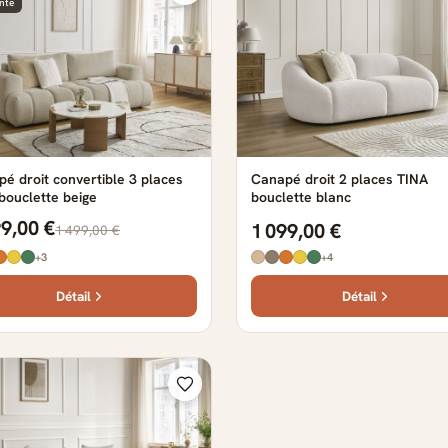
nte
é droit convertible 3 places
Canapé droit 2 places TINA
bouclette beige
bouclette blanc
99,00 €
1 099,00 €
1 499,00 €
+3
+4
Détail
Détail