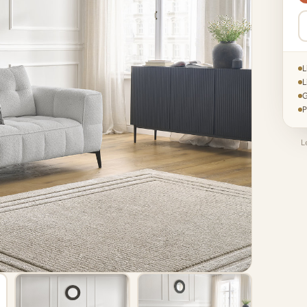
L
L
G
P
L