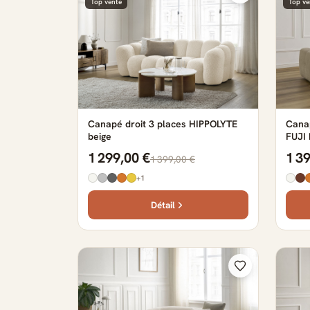
Top vente
Top ve
Canapé droit 3 places HIPPOLYTE
Canap
beige
FUJI 
1 299,00 €
1 3
1 399,00 €
+1
Détail