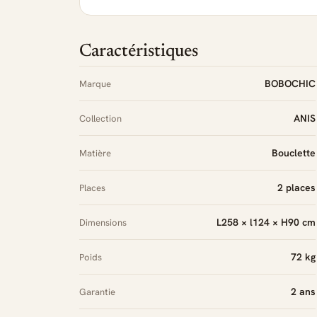
Caractéristiques
BOBOCHIC
Marque
ANIS
Collection
Bouclette
Matière
2 places
Places
L258 × l124 × H90 cm
Dimensions
72 kg
Poids
2 ans
Garantie