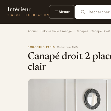
Aller au contenu principal
Menu
▾
Accueil
Salon & Salle à manger
Canapés
Canapé Droit
BOBOCHIC PARIS
· Collection ANIS
Canapé droit 2 plac
clair