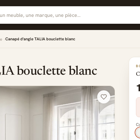
Canapé d'angle TALIA bouclette blanc
le
B
IA bouclette blanc
C
Co