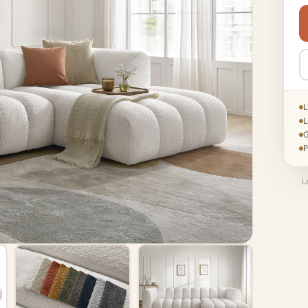
L
L
G
P
L