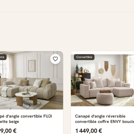
nte
Convertible
é d'angle convertible FUJI
Canapé d'angle réversible
ette beige
convertible coffre ENVY boucl
doux avec pouf rond beige
99,00 €
1 449,00 €