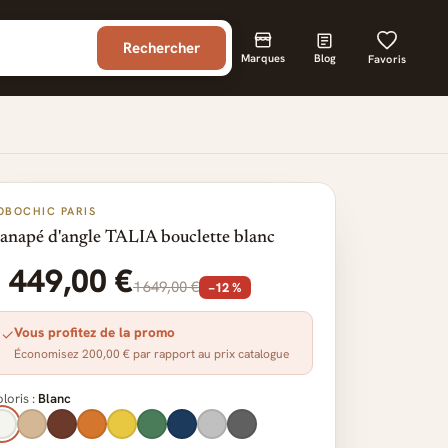
Rechercher
Marques
Blog
Favoris
OBOCHIC PARIS
anapé d'angle TALIA bouclette blanc
1 449,00 €
1 649,00 €
−12 %
Vous profitez de la promo
✓
Économisez 200,00 € par rapport au prix catalogue
loris :
Blanc