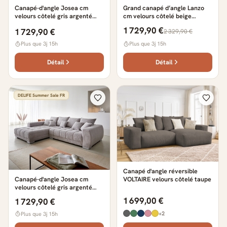
Canapé-d'angle Josea cm
Grand canapé d’angle Lanzo
velours côtelé gris argenté
cm velours côtelé beige
méridiènne droite
méridienne réversible avec
1 729,90 €
1 729,90 €
2 329,90 €
pouf
Plus que 3j 15h
Plus que 3j 15h
Détail
Détail
DELIFE Summer Sale FR
Canapé d'angle réversible
VOLTAIRE velours côtelé taupe
Canapé-d'angle Josea cm
velours côtelé gris argenté
méridiènne gauche
1 699,00 €
1 729,90 €
+2
Plus que 3j 15h