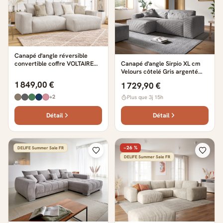
Canapé d'angle réversible
convertible coffre VOLTAIRE
Canapé d'angle Sirpio XL cm
beige
Velours côtelé Gris argenté
Recamiere variable avec
1 849,00 €
1 729,90 €
Tabouret
+2
Plus que 3j 15h
Détail
Détail
−26 %
DELIFE Summer Sale FR
DELIFE Summer Sale FR