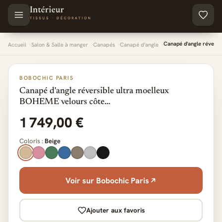
Aller au contenu principal
Canapé d'angle révers
Accueil
Salon & Salle à manger
Canapés
Canapé d'angle
BOBOCHIC PARIS
Canapé d'angle réversible ultra moelleux
BOHEME velours côte…
1 749,00 €
Coloris :
Beige
Voir sur Bobochic Paris
Ajouter aux favoris