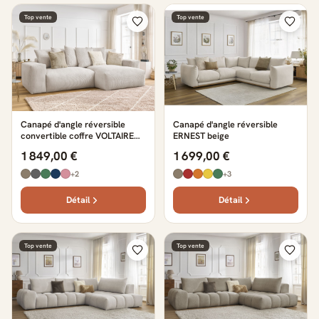
Top vente
Top vente
Canapé d'angle réversible
Canapé d'angle réversible
convertible coffre VOLTAIRE
ERNEST beige
beige
1 849,00 €
1 699,00 €
+2
+3
Détail
Détail
Top vente
Top vente