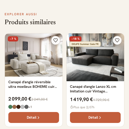
EXPLORER AUSSI
Produits similaires
−7 %
−18 %
DELIFE Summer Sale FR
Canapé d'angle réversible
ultra moelleux BOHEME cuir
Canapé d'angle Lanzo XL cm
végan avec pouf beige
Imitation cuir Vintage
Anthracite Recamière variable
2 099,00 €
1 419,90 €
2 249,00 €
1 729,90 €
avec Tabouret
+1
Plus que 2j 07h
Détail
Détail