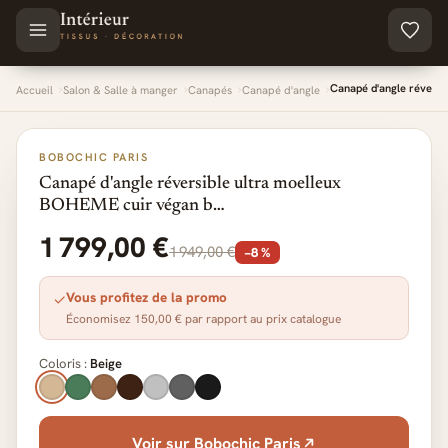
Aller au contenu principal
Canapé d'angle révers
Accueil
Salon & Salle à manger
Canapés
Canapé d'angle
BOBOCHIC PARIS
Canapé d'angle réversible ultra moelleux
BOHEME cuir végan b…
1 799,00 €
1 949,00 €
−8 %
Vous profitez de la promo
✓
Économisez 150,00 € par rapport au prix catalogue
Coloris :
Beige
Voir sur Bobochic Paris