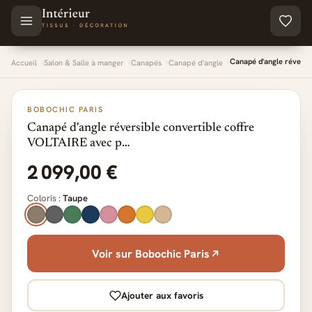
Aller au contenu principal
Canapé d'angle réversi
Accueil
Salon & Salle à manger
Canapés
Canapé d'angle
BOBOCHIC PARIS
Canapé d'angle réversible convertible coffre
VOLTAIRE avec p…
2 099,00 €
Coloris :
Taupe
Voir sur Bobochic Paris
Ajouter aux favoris