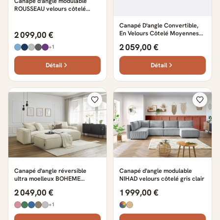
Canapé d'angle modulable
ROUSSEAU velours côtelé
beige
Canapé D'angle Convertible,
En Velours Côtelé Moyennes
2 099,00 €
Côtes, GINOSA
2 059,00 €
+1
Détail
Détail
Canapé d'angle réversible
Canapé d'angle modulable
ultra moelleux BOHEME
NIHAD velours côtelé gris clair
velours côtelé avec pouf beige
2 049,00 €
1 999,00 €
+1