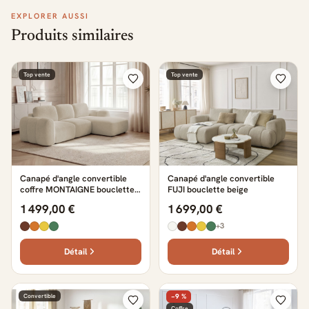
EXPLORER AUSSI
Produits similaires
Top vente
Top vente
Canapé d'angle convertible
Canapé d'angle convertible
coffre MONTAIGNE bouclette
FUJI bouclette beige
beige
1 499,00 €
1 699,00 €
+3
Détail
Détail
Convertible
−9 %
Coffre