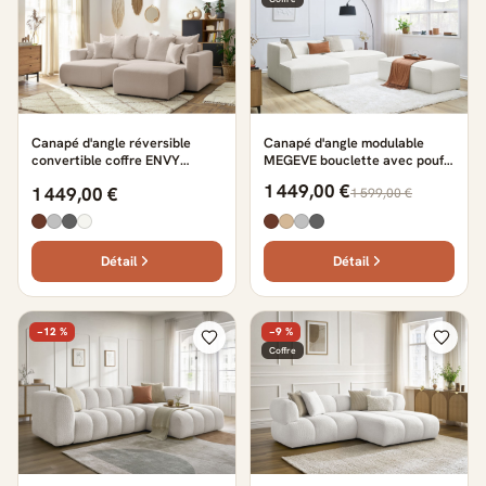
Canapé d'angle réversible
Canapé d'angle modulable
convertible coffre ENVY
MEGEVE bouclette avec pouf
bouclette doux avec pouf
blanc
1 449,00 €
1 449,00 €
1 599,00 €
beige
Détail
Détail
−12 %
−9 %
Coffre