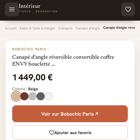
Aller au contenu principal
Canapé d'angle réversi
Accueil
Salon & Salle à manger
Canapés
Canapé d'angle
BOBOCHIC PARIS
Canapé d'angle réversible convertible coffre
ENVY bouclette …
1 449,00 €
Coloris :
Beige
Voir sur Bobochic Paris
Ajouter aux favoris