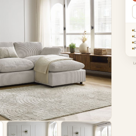
L
L
G
P
L