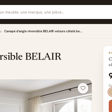
Canapé d'angle réversible BELAIR velours côtelé be…
le
B
ersible BELAIR
C
c
Co