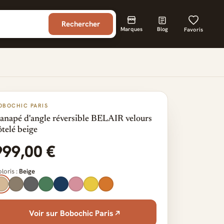
Rechercher
Marques
Blog
Favoris
OBOCHIC PARIS
anapé d'angle réversible BELAIR velours
ôtelé beige
999,00 €
loris :
Beige
Voir sur Bobochic Paris