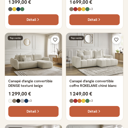
1 399,00 €
1 699,00 €
+3
Détail
Détail
Top vente
Top vente
Canapé d'angle convertible
Canapé d'angle convertible
DENISE texturé beige
coffre ROXELANE chiné blanc
1 299,00 €
1 249,00 €
+3
+3
Détail
Détail