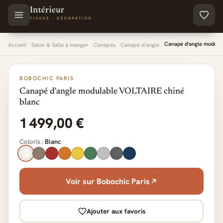
Aller au contenu principal
Canapé d'angle modula
Accueil
Salon & Salle à manger
Canapés
Canapé d'angle
BOBOCHIC PARIS
Canapé d'angle modulable VOLTAIRE chiné
blanc
1 499,00 €
Coloris :
Blanc
Voir sur Bobochic Paris
Ajouter aux favoris