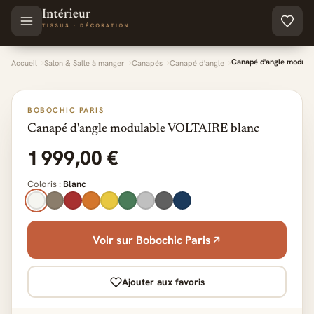
Aller au contenu principal
Canapé d'angle modula
Accueil
Salon & Salle à manger
Canapés
Canapé d'angle
BOBOCHIC PARIS
Canapé d'angle modulable VOLTAIRE blanc
1 999,00 €
Coloris :
Blanc
Voir sur Bobochic Paris
Ajouter aux favoris