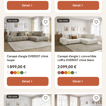
Détail
Détail
Top vente
Top vente
Canapé d'angle EVEREST chiné
Canapé d'angle L convertible
taupe
coffre EVEREST chiné blanc
1 899,00 €
2 099,00 €
+3
+3
Détail
Détail
Top vente