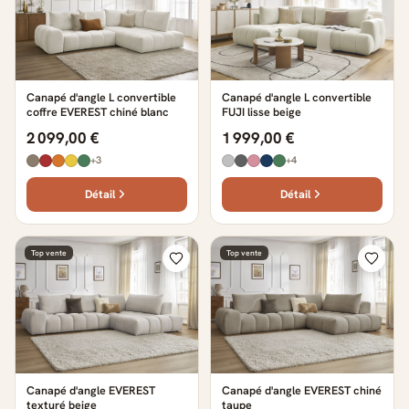
Canapé d'angle L convertible
Canapé d'angle L convertible
coffre EVEREST chiné blanc
FUJI lisse beige
2 099,00 €
1 999,00 €
+3
+4
Détail
Détail
Top vente
Top vente
Canapé d'angle EVEREST
Canapé d'angle EVEREST chiné
texturé beige
taupe