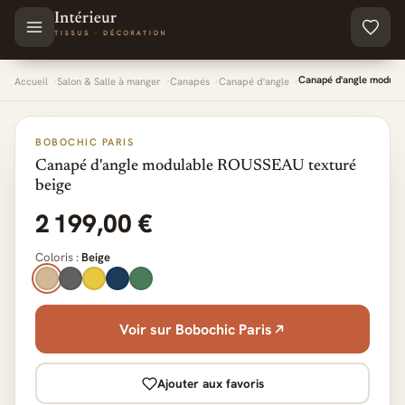
Aller au contenu principal
Canapé d'angle modula
Accueil
Salon & Salle à manger
Canapés
Canapé d'angle
BOBOCHIC PARIS
Canapé d'angle modulable ROUSSEAU texturé
beige
2 199,00 €
Coloris :
Beige
Voir sur Bobochic Paris
Ajouter aux favoris