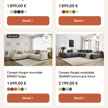
1 899,00 €
1 899,00 €
+4
+3
Détail
Détail
Top vente
Canapé d'angle réversible
Canapé d'angle modulable
ERNEST beige
JEANNE texturé gris foncé
1 699,00 €
2 199,00 €
+3
Détail
Détail