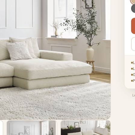
L
L
G
P
L