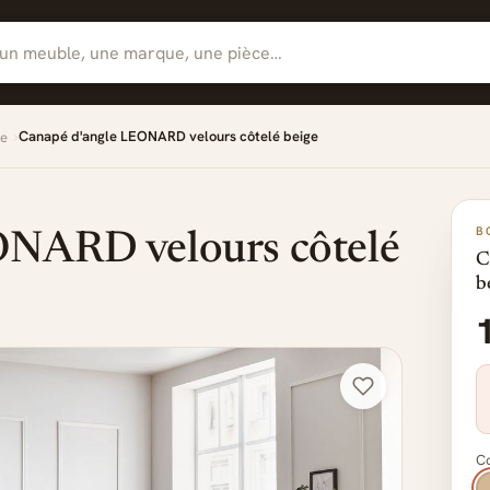
Canapé d'angle LEONARD velours côtelé beige
le
B
ONARD velours côtelé
C
b
Co