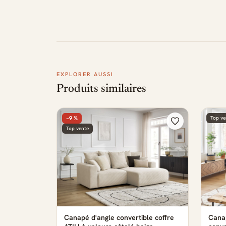
EXPLORER AUSSI
Produits similaires
−9 %
Top ve
Top vente
Canapé d'angle convertible coffre
Canap