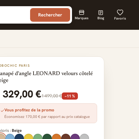
Rechercher
Marques
Blog
Favoris
OBOCHIC PARIS
anapé d'angle LEONARD velours côtelé
eige
1 329,00 €
1 499,00 €
−11 %
Vous profitez de la promo
✓
Économisez 170,00 € par rapport au prix catalogue
loris :
Beige