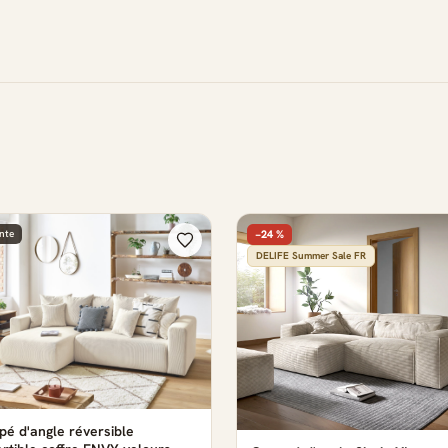
nte
−24 %
DELIFE Summer Sale FR
é d'angle réversible