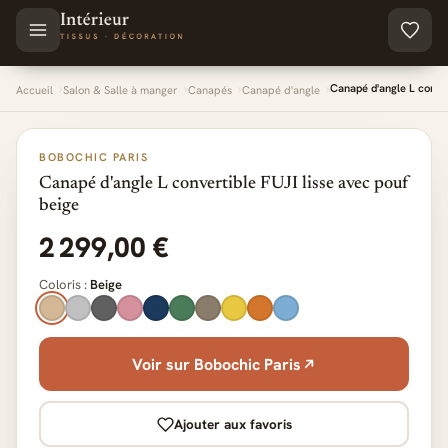
Aller au contenu principal
Canapé d'angle L conver
Accueil
Salon & Salle à manger
Canapés
Canapé d'angle
BOBOCHIC PARIS
Canapé d'angle L convertible FUJI lisse avec pouf
beige
2 299,00 €
Coloris :
Beige
Voir sur Bobochic Paris
Ajouter aux favoris