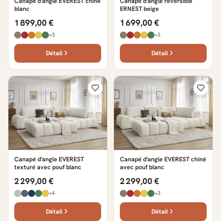
Canapé d'angle EVEREST chiné
Canapé d'angle réversible
blanc
ERNEST beige
1 899,00 €
1 699,00 €
+3
+3
Détail
Détail
Canapé d'angle EVEREST
Canapé d'angle EVEREST chiné
texturé avec pouf blanc
avec pouf blanc
2 299,00 €
2 299,00 €
+4
+3
Détail
Détail