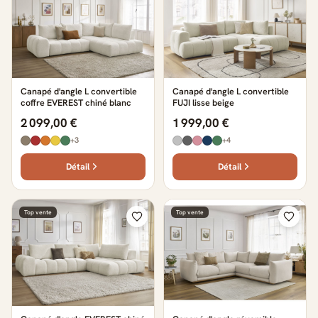
Canapé d'angle L convertible
Canapé d'angle L convertible
coffre EVEREST chiné blanc
FUJI lisse beige
2 099,00 €
1 999,00 €
+3
+4
Détail
Détail
Top vente
Top vente