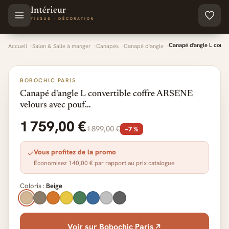
Aller au contenu principal
Canapé d'angle L conve
Accueil
Salon & Salle à manger
Canapés
Canapé d'angle
BOBOCHIC PARIS
Canapé d'angle L convertible coffre ARSENE
velours avec pouf…
1 759,00 €
1 899,00 €
−7 %
Vous profitez de la promo
✓
Économisez 140,00 € par rapport au prix catalogue
Coloris :
Beige
Voir sur Bobochic Paris