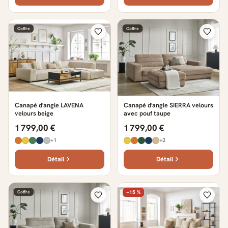
Coffre
Coffre
Canapé d'angle LAVENA
Canapé d'angle SIERRA velours
velours beige
avec pouf taupe
1 799,00 €
1 799,00 €
+1
+2
Détail
Détail
Coffre
−15 %