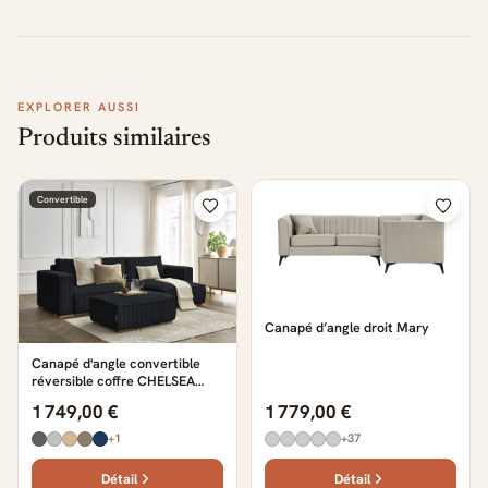
EXPLORER AUSSI
Produits similaires
Convertible
Canapé d’angle droit Mary
Canapé d'angle convertible
réversible coffre CHELSEA
gros côtelé doux avec pouf
1 749,00 €
1 779,00 €
noir
+1
+37
Détail
Détail