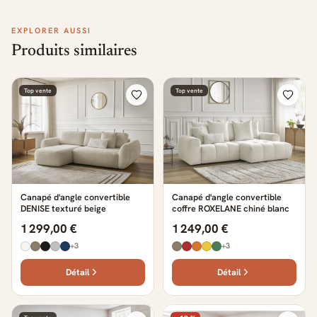
EXPLORER AUSSI
Produits similaires
Top vente
Top vente
Canapé d'angle convertible
Canapé d'angle convertible
DENISE texturé beige
coffre ROXELANE chiné blanc
1 299,00 €
1 249,00 €
+3
+3
Détail
Détail