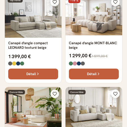
Top vente
−19 %
Canapé d'angle compact
Canapé d'angle MONT-BLANC
LEONARD texturé beige
beige
1 299,00 €
1 399,00 €
1 599,00 €
Détail
Détail
Convertible
Convertible