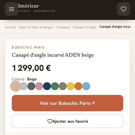
Aller au contenu principal
Canapé d'angle incurv
Accueil
Salon & Salle à manger
Canapés
Canapé d'angle
BOBOCHIC PARIS
Canapé d'angle incurvé ADEN beige
1 299,00 €
Coloris :
Beige
Voir sur Bobochic Paris
Ajouter aux favoris