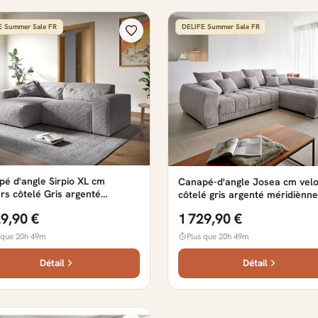
E Summer Sale FR
DELIFE Summer Sale FR
é d'angle Sirpio XL cm
Canapé-d'angle Josea cm vel
rs côtelé Gris argenté
côtelé gris argenté méridiènne
iere variable avec Tabouret
droite
29,90 €
1 729,90 €
 que 20h 49m
Plus que 20h 49m
Détail
Détail