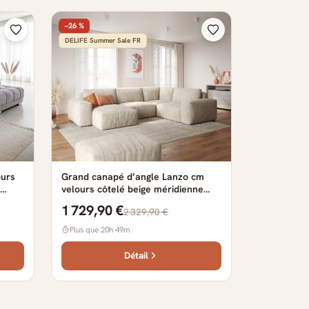
−26 %
DELIFE Summer Sale FR
ours
Grand canapé d’angle Lanzo cm
velours côtelé beige méridienne
réversible avec pouf
1 729,90 €
2 329,90 €
Plus que 20h 49m
Détail