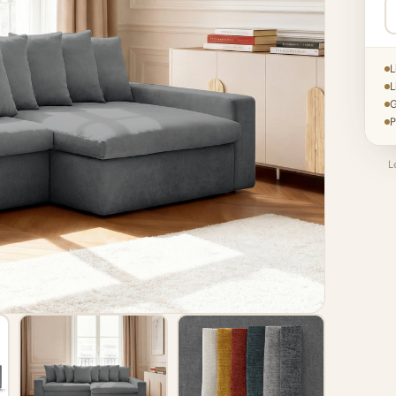
L
L
G
P
L