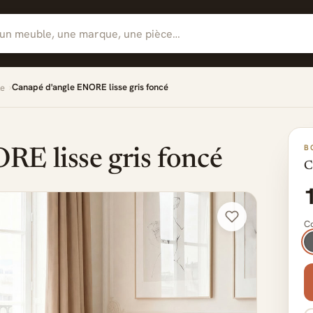
Canapé d'angle ENORE lisse gris foncé
le
B
E lisse gris foncé
C
Co