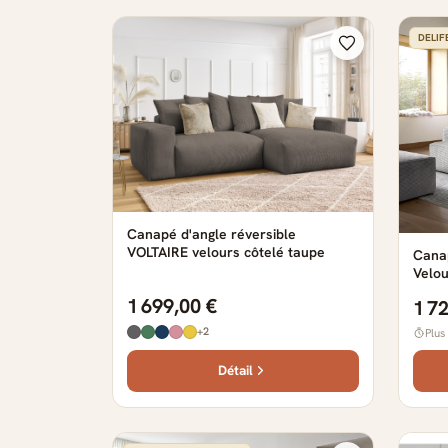
DELIF
Canapé d'angle réversible
VOLTAIRE velours côtelé taupe
Canap
Velou
Recam
1 699,00 €
1 7
+2
Plus
Détail