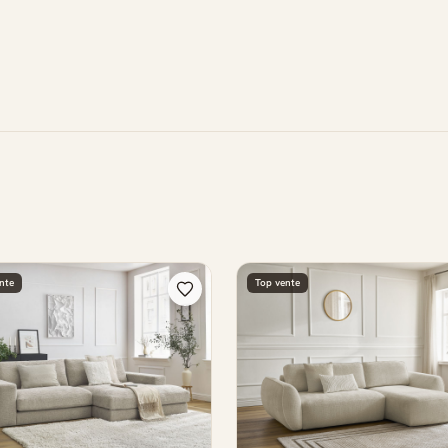
nte
Top vente