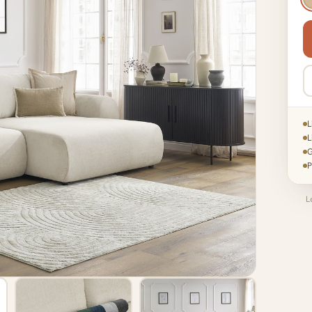
L
L
G
P
L