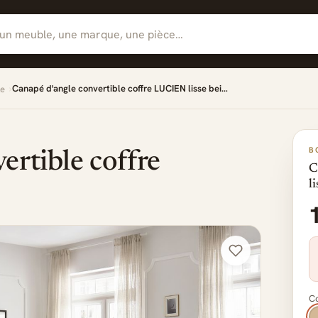
Canapé d'angle convertible coffre LUCIEN lisse bei…
le
B
ertible coffre
C
l
Co