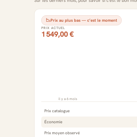
Sur les derniers mois, pour savoir si c'est le bon m
📉
Prix au plus bas — c’est le moment
PRIX ACTUEL
1 549,00 €
il y a 6 mois
Prix catalogue
Économie
Prix moyen observé