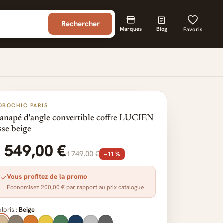
Rechercher
Marques
Blog
Favoris
OBOCHIC PARIS
anapé d'angle convertible coffre LUCIEN
isse beige
1 549,00 €
1 749,00 €
−11 %
Vous profitez de la promo
✓
Économisez 200,00 € par rapport au prix catalogue
loris :
Beige