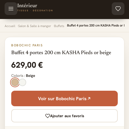
Aller au contenu principal
Buffet 4 portes 200 cm KASHA Pieds or bei
Accueil
Salon & Salle à manger
Buffets
BOBOCHIC PARIS
Buffet 4 portes 200 cm KASHA Pieds or beige
629,00 €
Coloris :
Beige
Voir sur Bobochic Paris
Ajouter aux favoris