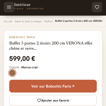
Aller au contenu principal
Buffet 3 portes 2 tiroirs 200 cm VERONA e
Accueil
Salon & Salle à manger
Buffets
BOBOCHIC PARIS
Buffet 3 portes 2 tiroirs 200 cm VERONA effet
chêne et verre…
599,00 €
Coloris :
Marron clair
Voir sur Bobochic Paris
Ajouter aux favoris