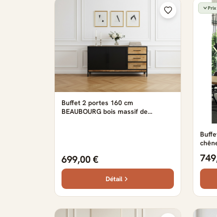
Prix
Buffet 2 portes 160 cm
BEAUBOURG bois massif de
manguier
Buff
chên
— Ch
749
699,00 €
Détail