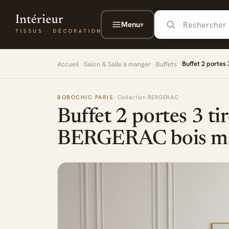
Aller au contenu principal
Menu
▾
Buffet 2 portes
Accueil
Salon & Salle à manger
Buffets
BOBOCHIC PARIS
· Collection BERGERAC
Buffet 2 portes 3 ti
BERGERAC bois mas