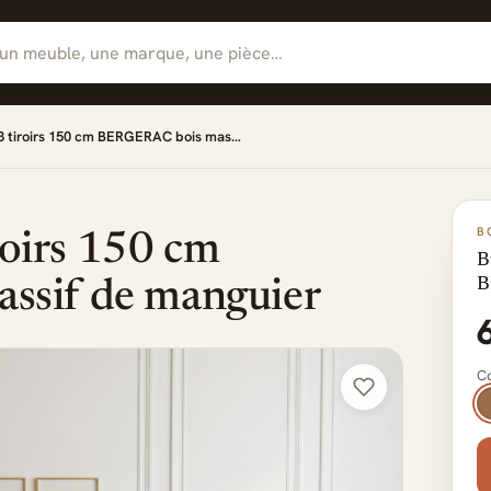
 3 tiroirs 150 cm BERGERAC bois mas…
B
roirs 150 cm
B
B
sif de manguier
Co