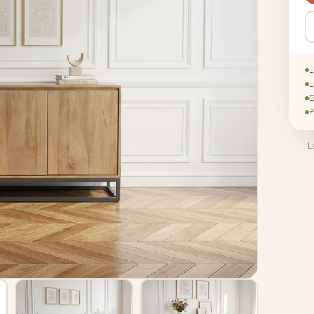
L
L
G
P
L