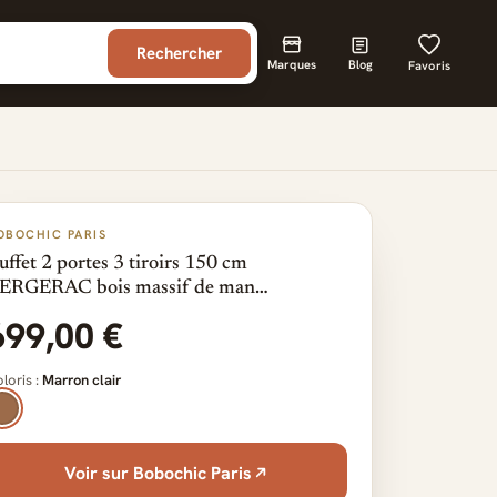
Rechercher
Marques
Blog
Favoris
OBOCHIC PARIS
uffet 2 portes 3 tiroirs 150 cm
ERGERAC bois massif de man…
699,00 €
loris :
Marron clair
Voir sur Bobochic Paris