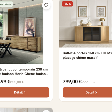
−20 %
 en baisse
Buffet 4 portes 160 cm THEM
placage chêne massif
et/bahut contemporain 238 cm
e hudson Heria Chêne hudson
êne hudson
,99 €
799,00 €
855,00 €
999,00 €
Détail
Détail