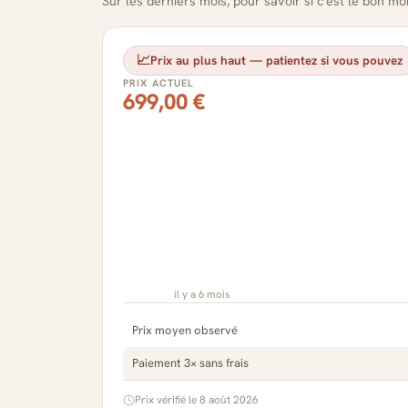
Sur les derniers mois, pour savoir si c'est le bon m
📈
Prix au plus haut — patientez si vous pouvez
PRIX ACTUEL
699,00 €
il y a 6 mois
Prix moyen observé
Paiement 3× sans frais
Prix vérifié le 8 août 2026