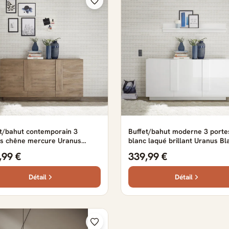
t/bahut contemporain 3
Buffet/bahut moderne 3 porte
es chêne mercure Uranus
blanc laqué brillant Uranus Bl
e mercure — Chêne mercure
laqué brillant — Blanc laqué
,99 €
339,99 €
brillant
Détail
Détail