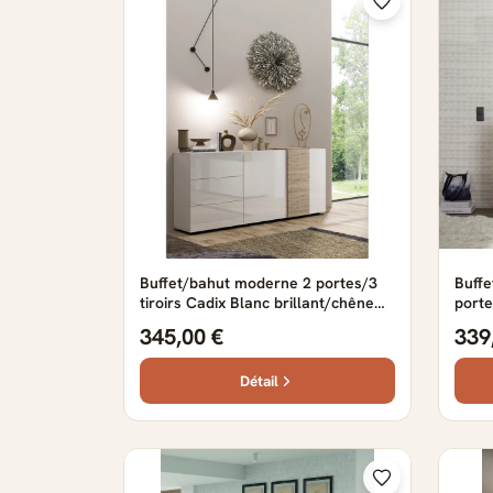
Buffet/bahut moderne 2 portes/3
Buffe
tiroirs Cadix Blanc brillant/chêne
port
clair — Blanc brillant
Chên
345,00 €
339
Détail