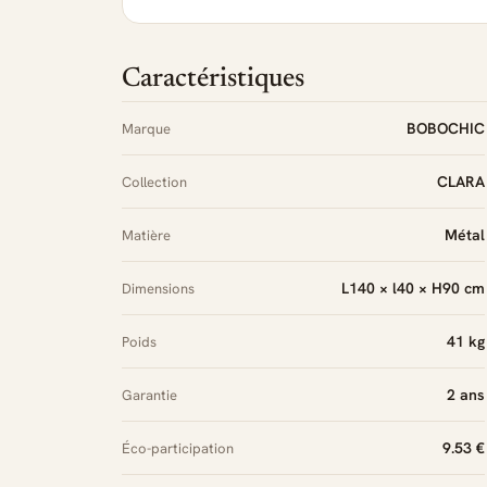
Caractéristiques
BOBOCHIC
Marque
CLARA
Collection
Métal
Matière
L140 × l40 × H90 cm
Dimensions
41 kg
Poids
2 ans
Garantie
9.53 €
Éco-participation