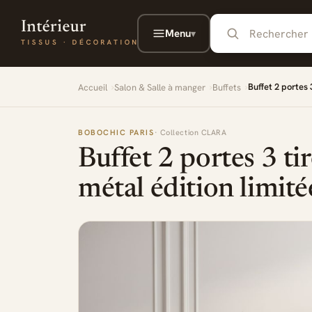
Aller au contenu principal
Menu
▾
Buffet 2 portes
Accueil
Salon & Salle à manger
Buffets
BOBOCHIC PARIS
· Collection CLARA
Buffet 2 portes 3 
métal édition limit