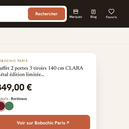
Rechercher
Marques
Blog
Favoris
OBOCHIC PARIS
uffet 2 portes 3 tiroirs 140 cm CLARA
étal édition limitée…
349,00 €
loris :
Bordeaux
Voir sur Bobochic Paris