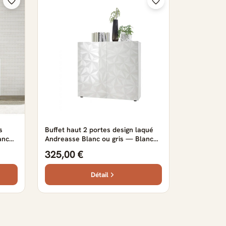
s
Buffet haut 2 portes design laqué
anc
Andreasse Blanc ou gris — Blanc
ou gris
325,00 €
Détail