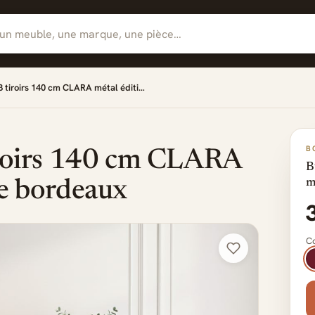
 3 tiroirs 140 cm CLARA métal éditi…
B
tiroirs 140 cm CLARA
B
m
ée bordeaux
Co