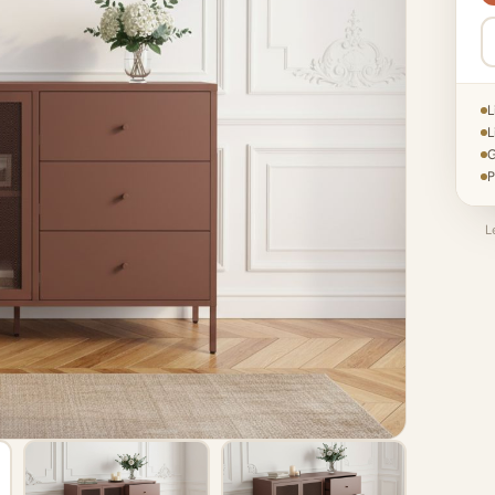
L
L
G
P
L