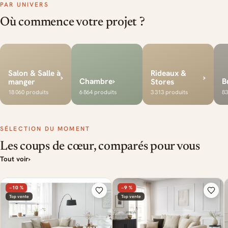
PAR UNIVERS
Où commence votre projet ?
Salon & Salle à
Rideaux &
›
›
›
Chambre
B
manger
Stores
18 060 produits
6 864 produits
3 313 produits
83
SÉLECTION DU MOMENT
Les coups de cœur, comparés pour vous
Tout voir
›
−10 %
−9 %
Top vente
Top vente