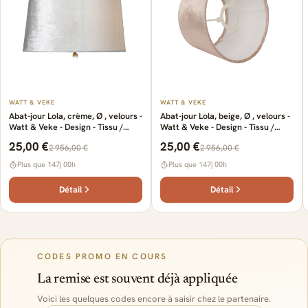
WATT & VEKE
WATT & VEKE
Abat-jour Lola, crème, Ø , velours -
Abat-jour Lola, beige, Ø , velours -
Watt & Veke - Design - Tissu /
Watt & Veke - Design - Tissu /
textile
textile
25,00 €
25,00 €
2 956,00 €
2 956,00 €
Plus que 147j 00h
Plus que 147j 00h
Détail
Détail
CODES PROMO EN COURS
La remise est souvent déjà appliquée
Voici les quelques codes encore à saisir chez le partenaire.