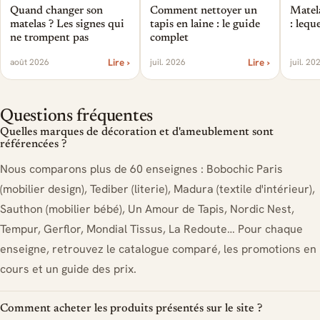
Quand changer son
Comment nettoyer un
Matel
matelas ? Les signes qui
tapis en laine : le guide
: lequ
ne trompent pas
complet
Lire ›
Lire ›
août 2026
juil. 2026
juil. 20
Questions fréquentes
Quelles marques de décoration et d'ameublement sont
référencées ?
Nous comparons plus de 60 enseignes : Bobochic Paris
(mobilier design), Tediber (literie), Madura (textile d'intérieur),
Sauthon (mobilier bébé), Un Amour de Tapis, Nordic Nest,
Tempur, Gerflor, Mondial Tissus, La Redoute… Pour chaque
enseigne, retrouvez le catalogue comparé, les promotions en
cours et un guide des prix.
Comment acheter les produits présentés sur le site ?