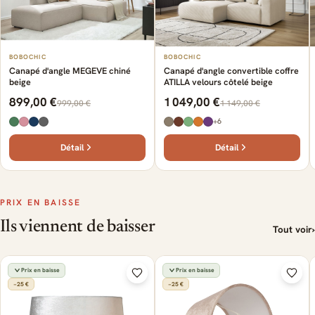
BOBOCHIC
BOBOCHIC
Canapé d'angle MEGEVE chiné
Canapé d'angle convertible coffre
beige
ATILLA velours côtelé beige
899,00 €
1 049,00 €
999,00 €
1 149,00 €
+6
Détail
Détail
PRIX EN BAISSE
Ils viennent de baisser
Tout voir
›
Prix en baisse
Prix en baisse
−25 €
−25 €