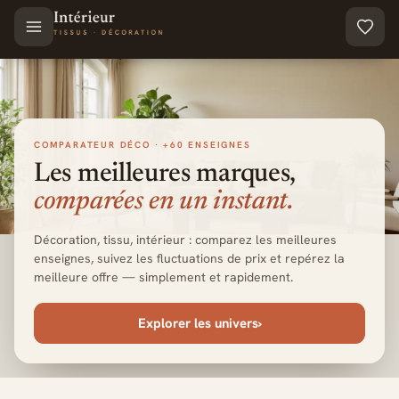
Aller au contenu principal
COMPARATEUR DÉCO · +60 ENSEIGNES
Les meilleures marques,
comparées en un instant.
Décoration, tissu, intérieur : comparez les meilleures
enseignes, suivez les fluctuations de prix et repérez la
meilleure offre — simplement et rapidement.
Explorer les univers
›