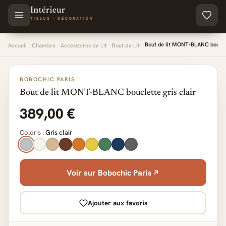
Aller au contenu principal
Bout de lit MONT-BLANC bouclet
Accueil
Chambre
Accessoires de Lit
Bout de Lit
BOBOCHIC PARIS
Bout de lit MONT-BLANC bouclette gris clair
389,00 €
Coloris :
Gris clair
Voir sur Bobochic Paris
Ajouter aux favoris