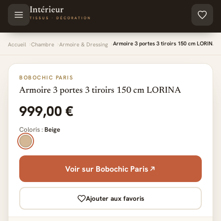
Aller au contenu principal
Armoire 3 portes 3 tiroirs 150 cm LORINA
Accueil
Chambre
Armoire & Dressing
BOBOCHIC PARIS
Armoire 3 portes 3 tiroirs 150 cm LORINA
999,00 €
Coloris :
Beige
Voir sur Bobochic Paris
Ajouter aux favoris