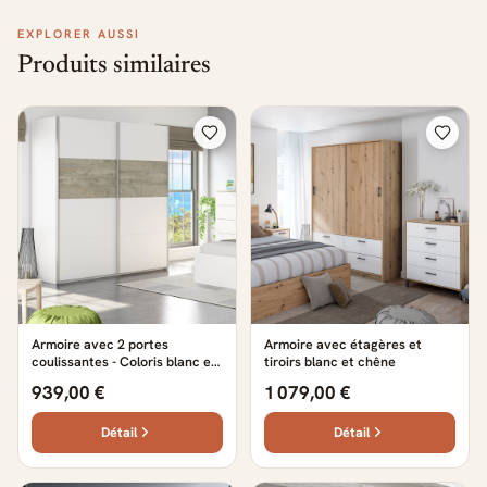
EXPLORER AUSSI
Produits similaires
Armoire avec 2 portes
Armoire avec étagères et
coulissantes - Coloris blanc et
tiroirs blanc et chêne
chêne - AR81002
939,00 €
1 079,00 €
Détail
Détail