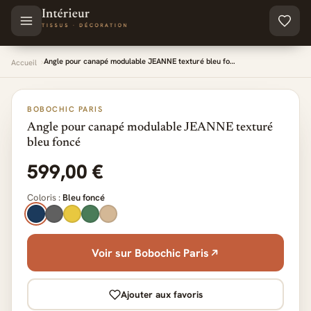
Aller au contenu principal
Angle pour canapé modulable JEANNE texturé bleu fo…
Accueil
BOBOCHIC PARIS
Angle pour canapé modulable JEANNE texturé
bleu foncé
599,00 €
Coloris :
Bleu foncé
Voir sur Bobochic Paris
Ajouter aux favoris