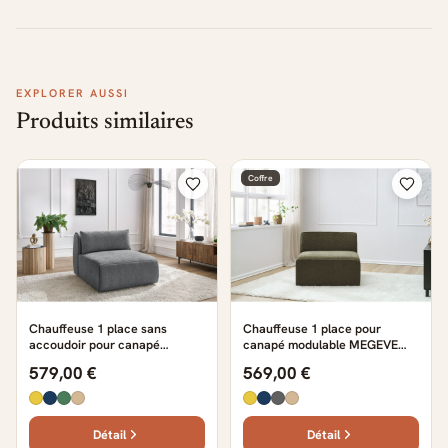
EXPLORER AUSSI
Produits similaires
Coffre
Chauffeuse 1 place sans
Chauffeuse 1 place pour
accoudoir pour canapé
canapé modulable MEGEVE
modulable JEANNE texturé
texturé vert
579,00 €
569,00 €
gris foncé
Détail
Détail