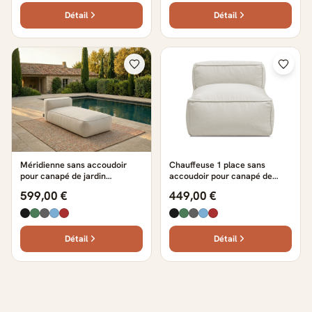
Détail
Détail
Méridienne sans accoudoir
Chauffeuse 1 place sans
pour canapé de jardin
accoudoir pour canapé de
modulable GIULIA avec bâche
jardin modulable GIULIA avec
599,00 €
449,00 €
de protection beige
bâche de protection beige
Détail
Détail