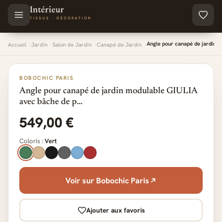
Aller au contenu principal
Angle pour canapé de jardin 
Accueil
Jardin
Salon de Jardin
Canapé de Jardin
BOBOCHIC PARIS
Angle pour canapé de jardin modulable GIULIA
avec bâche de p…
549,00 €
Coloris :
Vert
Voir sur Bobochic Paris
Ajouter aux favoris