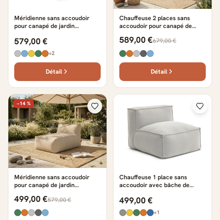
Méridienne sans accoudoir
Chauffeuse 2 places sans
pour canapé de jardin
accoudoir pour canapé de
modulable RIVIERA chiné beige
jardin modulable RIVIERA beige
589,00 €
579,00 €
679,00 €
+2
Détail
Détail
−14 %
Méridienne sans accoudoir
Chauffeuse 1 place sans
pour canapé de jardin
accoudoir avec bâche de
modulable RIVIERA beige
protection pour canapé de
499,00 €
499,00 €
579,00 €
jardin modulable BIARRITZ
beige
+1