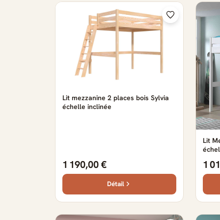
Lit mezzanine 2 places bois Sylvia
échelle inclinée
Lit M
échel
1 190,00 €
1 0
Détail