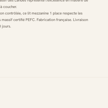
assif des Landes représente l'excellence en matière de
à coucher.
on contrôlée, ce lit mezzanine 1 place respecte les
massif certifié PEFC. Fabrication française. Livraison
 jours.