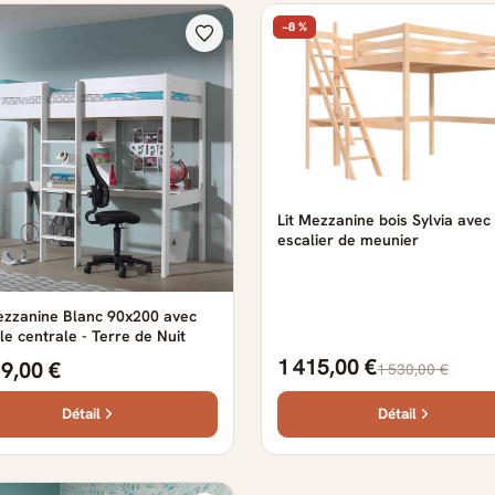
−8 %
Lit Mezzanine bois Sylvia avec
escalier de meunier
ezzanine Blanc 90x200 avec
le centrale - Terre de Nuit
1 415,00 €
19,00 €
1 530,00 €
Détail
Détail