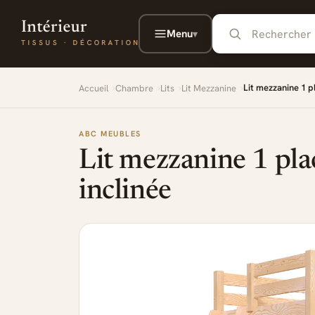
Aller au contenu principal
Menu
▾
Lit mezzanine 1 p
Accueil
Chambre
Lits
Lit Mezzanine
ABC MEUBLES
Lit mezzanine 1 plac
inclinée