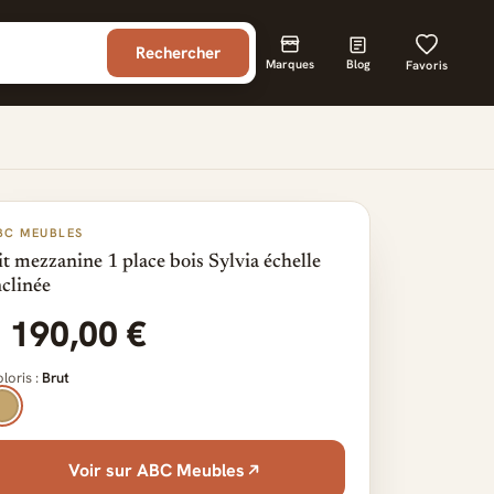
Rechercher
Marques
Blog
Favoris
BC MEUBLES
it mezzanine 1 place bois Sylvia échelle
nclinée
1 190,00 €
loris :
Brut
Voir sur ABC Meubles