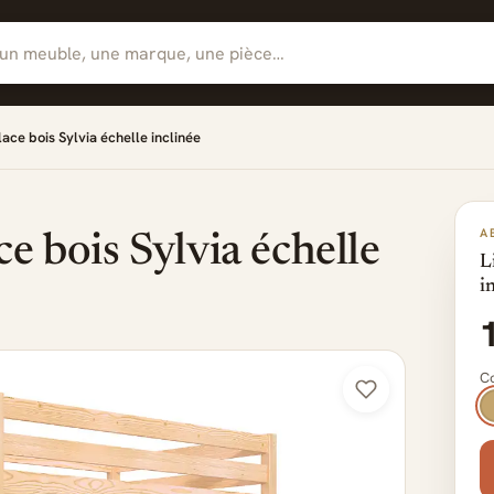
lace bois Sylvia échelle inclinée
A
e bois Sylvia échelle
L
i
Co