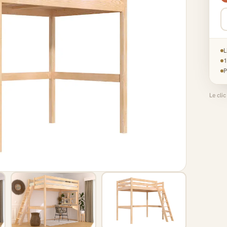
L
1
P
Le cli