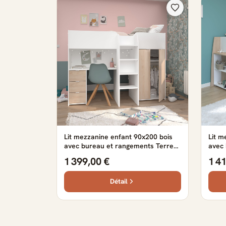
Lit mezzanine enfant 90x200 bois
Lit m
avec bureau et rangements Terre
avec
de Nuit
range
1 399,00 €
1 4
Détail