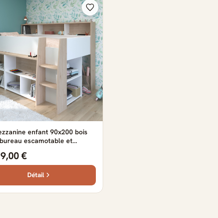
ezzanine enfant 90x200 bois
 bureau escamotable et
ments - Terre de Nuit
19,00 €
Détail