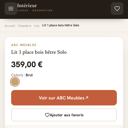
Aller au contenu principal
Lit 1 place bois hêtre Solo
Accueil
Chambre
Lits
ABC MEUBLES
Lit 1 place bois hêtre Solo
359,00 €
Coloris :
Brut
Voir sur ABC Meubles
Ajouter aux favoris