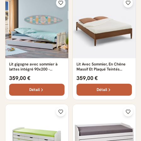
Lit gigogne avec sommier à
Lit Avec Sommier, En Chêne
lattes intégré 90x200 -
Massif Et Plaqué Teintés
LT12121
Noyer, MADARA
359,00 €
359,00 €
Détail
Détail