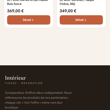
Bois foncé
Chêne, Miji
369,00 €
349,00 €
Détail
Détail
Comparateur d'offres déco indépendant. Nous
référençons les produits de nos partenaires ;
chaque clic « Voir l'offre » mène vers leur
boutique.