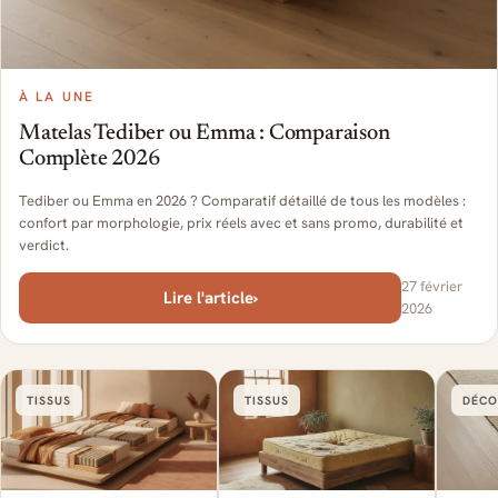
À LA UNE
Matelas Tediber ou Emma : Comparaison
Complète 2026
Tediber ou Emma en 2026 ? Comparatif détaillé de tous les modèles :
confort par morphologie, prix réels avec et sans promo, durabilité et
verdict.
27 février
Lire l'article
›
2026
TISSUS
TISSUS
DÉCO