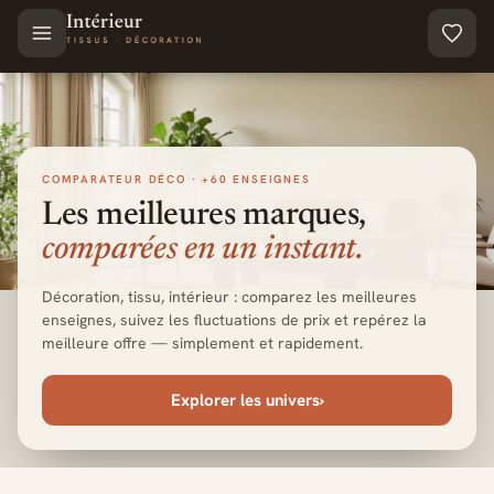
Aller au contenu principal
COMPARATEUR DÉCO · +60 ENSEIGNES
Les meilleures marques,
comparées en un instant.
Décoration, tissu, intérieur : comparez les meilleures
enseignes, suivez les fluctuations de prix et repérez la
meilleure offre — simplement et rapidement.
Explorer les univers
›