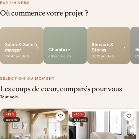
PAR UNIVERS
Où commence votre projet ?
Salon & Salle à
Rideaux &
›
›
›
Chambre
B
manger
Stores
18 047 produits
6 808 produits
3 312 produits
82
SÉLECTION DU MOMENT
Les coups de cœur, comparés pour vous
Tout voir
›
−13 %
−10 %
Top vente
Top vente