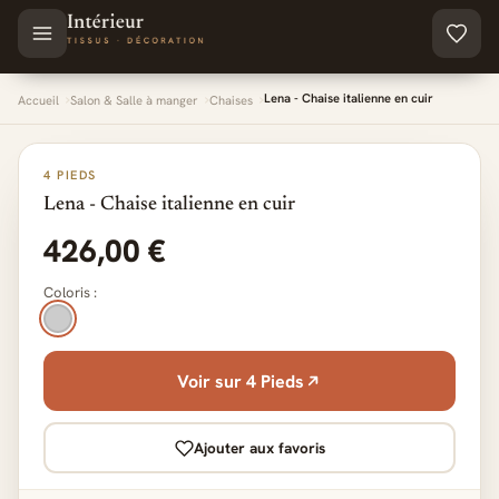
Aller au contenu principal
Lena - Chaise italienne en cuir
Accueil
Salon & Salle à manger
Chaises
4 PIEDS
Lena - Chaise italienne en cuir
426,00 €
Coloris :
Voir sur 4 Pieds
Ajouter aux favoris