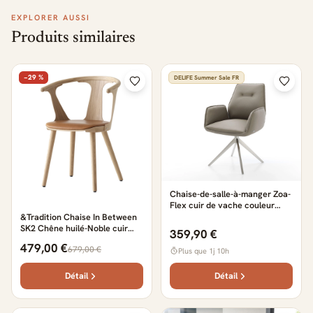
EXPLORER AUSSI
Produits similaires
−29 %
DELIFE Summer Sale FR
Chaise-de-salle-à-manger Zoa-
Flex cuir de vache couleur
boue pied croisé large acier
&Tradition Chaise In Between
inoxydable brossé ressorts
SK2 Chêne huilé-Noble cuir
359,90 €
ensachés
cognac
479,00 €
679,00 €
Plus que 1j 10h
Détail
Détail