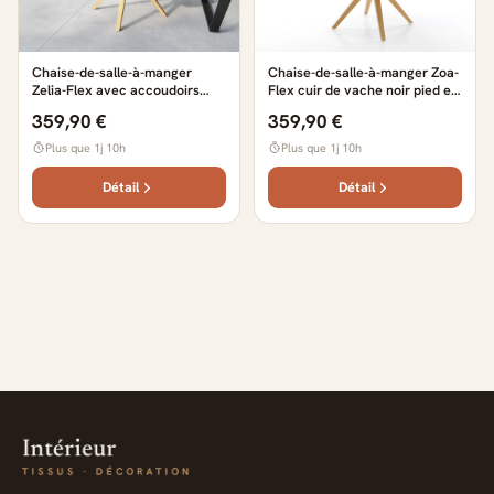
Chaise-de-salle-à-manger
Chaise-de-salle-à-manger Zoa-
Zelia-Flex avec accoudoirs
Flex cuir de vache noir pied en
cuir de vache noir pied en bois
bois angulaire naturel ressorts
359,90 €
359,90 €
angulaire naturel ressorts
ensachés
ensachés
Plus que 1j 10h
Plus que 1j 10h
Détail
Détail