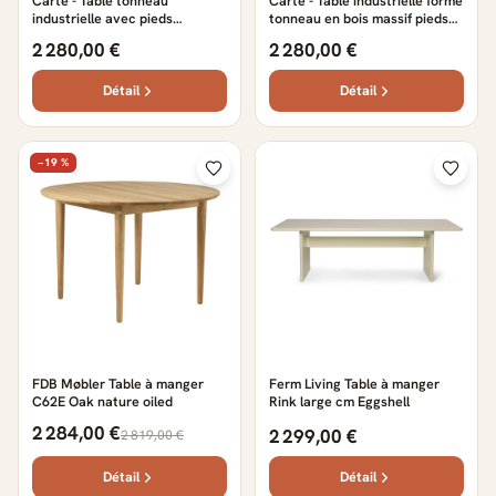
Carte - Table tonneau
Carte - Table industrielle forme
industrielle avec pieds
tonneau en bois massif pieds
traîneau
croisés
2 280,00 €
2 280,00 €
Détail
Détail
−19 %
FDB Møbler Table à manger
Ferm Living Table à manger
C62E Oak nature oiled
Rink large cm Eggshell
2 284,00 €
2 299,00 €
2 819,00 €
Détail
Détail