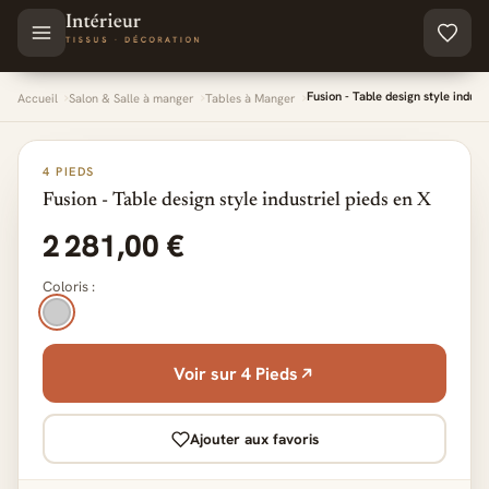
Aller au contenu principal
Fusion - Table design style indust
Accueil
Salon & Salle à manger
Tables à Manger
4 PIEDS
Fusion - Table design style industriel pieds en X
2 281,00 €
Coloris :
Voir sur 4 Pieds
Ajouter aux favoris