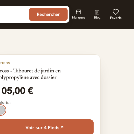
Rechercher
Marques
Blog
Favoris
 PIEDS
ross - Tabouret de jardin en
olypropylène avec dossier
105,00 €
loris :
Voir sur 4 Pieds