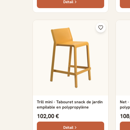
Détail
Trill mini - Tabouret snack de jardin
Net -
empilable en polypropylène
poly
102,00 €
108
Détail