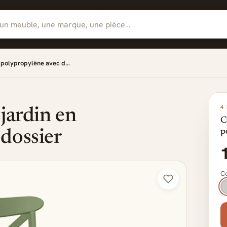
n polypropylène avec d…
4
jardin en
C
p
dossier
Co