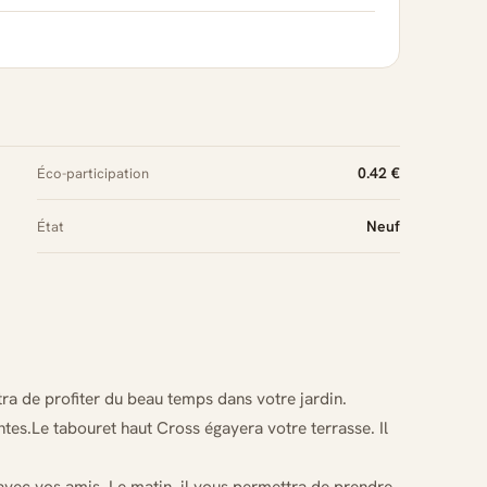
0.42 €
Éco-participation
Neuf
État
ra de profiter du beau temps dans votre jardin.
ntes.Le tabouret haut Cross égayera votre terrasse. Il
o avec vos amis. Le matin, il vous permettra de prendre