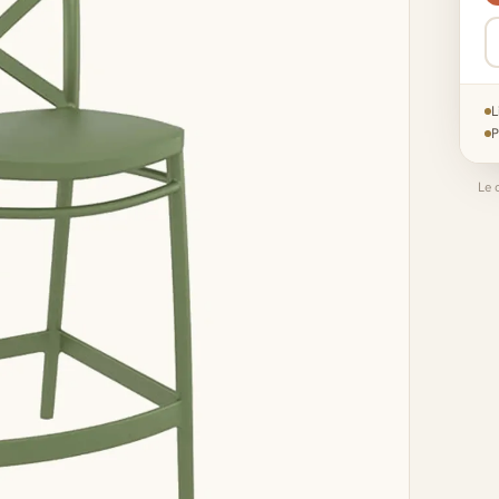
L
P
Le 