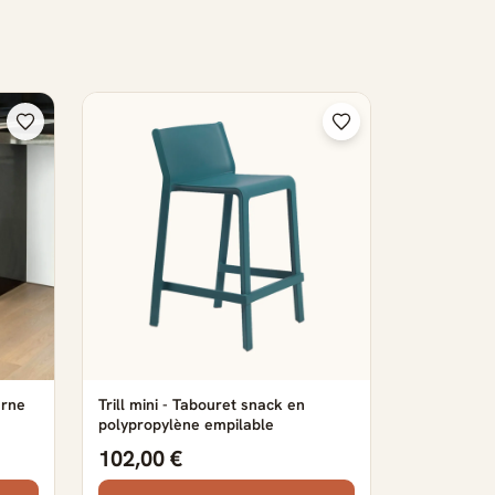
erne
Trill mini - Tabouret snack en
polypropylène empilable
102,00 €