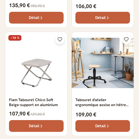
135,90 €
106,00 €
150,90 €
Détail
Détail
−16 %
Fiam Tabouret Chico Soft
Tabouret d'atelier
Beige-support en aluminium
ergonomique assise en hêtre
sur roulettes Sixty 39 cm
107,90 €
109,00 €
129,00 €
(vérin standard) - 50 cm (vérin
mi-haut)
Détail
Détail