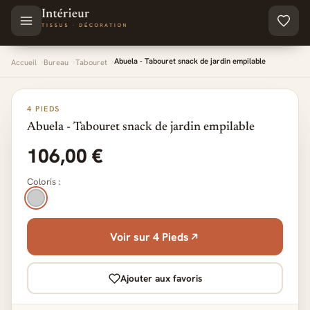
Aller au contenu principal
Abuela - Tabouret snack de jardin empilable
Accueil
Bureau
Tabouret
4 PIEDS
Abuela - Tabouret snack de jardin empilable
106,00 €
Coloris :
Voir sur 4 Pieds
Ajouter aux favoris