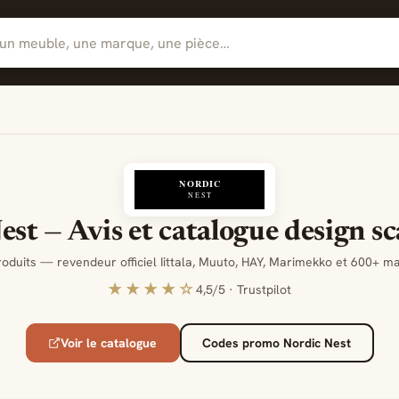
est — Avis et catalogue design s
oduits — revendeur officiel Iittala, Muuto, HAY, Marimekko et 600+ 
★★★★☆
4,5/5 · Trustpilot
Voir le catalogue
Codes promo Nordic Nest