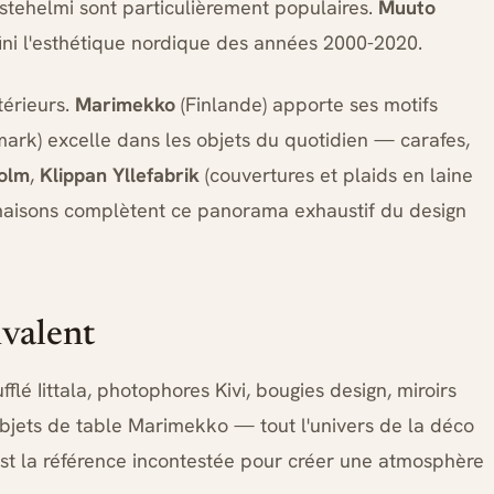
stehelmi sont particulièrement populaires.
Muuto
ini l'esthétique nordique des années 2000-2020.
térieurs.
Marimekko
(Finlande) apporte ses motifs
rk) excelle dans les objets du quotidien — carafes,
olm
,
Klippan Yllefabrik
(couvertures et plaids en laine
maisons complètent ce panorama exhaustif du design
ivalent
lé Iittala, photophores Kivi, bougies design, miroirs
objets de table Marimekko — tout l'univers de la déco
est la référence incontestée pour créer une atmosphère