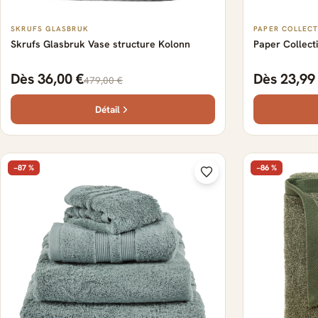
SKRUFS GLASBRUK
PAPER COLLECT
Skrufs Glasbruk Vase structure Kolonn
Paper Collect
Dès 36,00 €
Dès 23,99
479,00 €
Détail
−87 %
−86 %