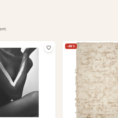
ent.
−88 %