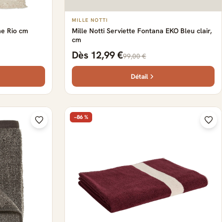
MILLE NOTTI
ne Rio cm
Mille Notti Serviette Fontana EKO Bleu clair,
cm
Dès 12,99 €
99,00 €
Détail
−86 %