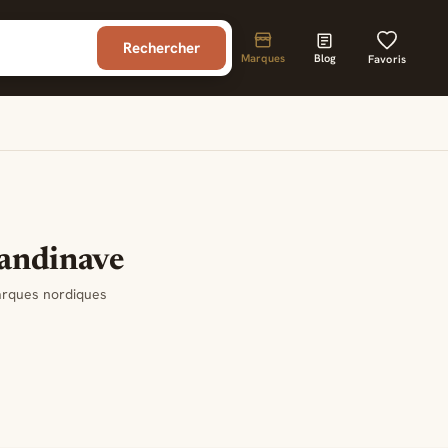
Rechercher
Marques
Blog
Favoris
candinave
marques nordiques