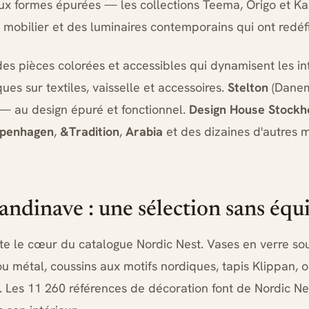
ux formes épurées — les collections Teema, Origo et Ka
mobilier et des luminaires contemporains qui ont redéf
es pièces colorées et accessibles qui dynamisent les in
s sur textiles, vaisselle et accessoires.
Stelton
(Danema
 — au design épuré et fonctionnel.
Design House Stockh
penhagen
,
&Tradition
,
Arabia
et des dizaines d'autres 
andinave : une sélection sans équ
e le cœur du catalogue Nordic Nest. Vases en verre souff
u métal, coussins aux motifs nordiques, tapis Klippan, 
i. Les 11 260 références de décoration font de Nordic N