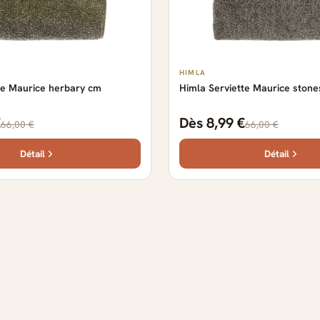
HIMLA
te Maurice herbary cm
Himla Serviette Maurice ston
€
Dès 8,99 €
66,00 €
66,00 €
Détail
Détail