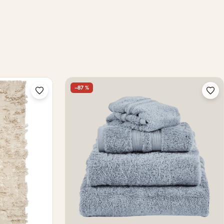
−87 %