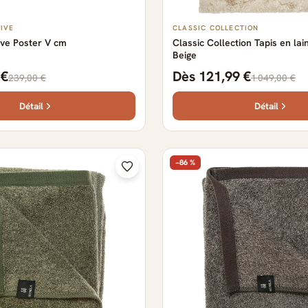
IVE
CLASSIC COLLECTION
ive Poster V cm
Classic Collection Tapis en lai
Beige
 €
Dès 121,99 €
239,00 €
1 049,00 €
Détail
Détail
−86 %