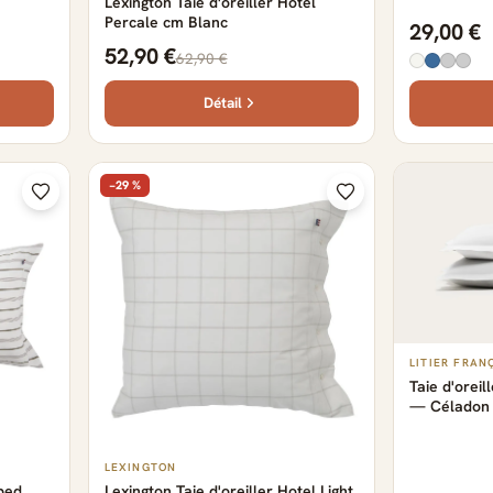
Lexington Taie d'oreiller Hotel
Percale cm Blanc
29,00 €
52,90 €
62,90 €
Détail
−29 %
LITIER FRAN
Taie d'oreil
— Céladon
LEXINGTON
iped
Lexington Taie d'oreiller Hotel Light