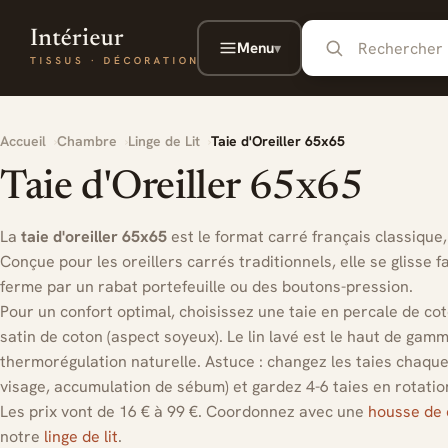
Aller au contenu principal
Menu
▾
Accueil
Chambre
Linge de Lit
Taie d'Oreiller 65x65
Taie d'Oreiller 65x65
La
taie d'oreiller 65x65
est le format carré français classique
Conçue pour les oreillers carrés traditionnels, elle se glisse 
ferme par un rabat portefeuille ou des boutons-pression.
Pour un confort optimal, choisissez une taie en percale de coto
satin de coton (aspect soyeux). Le lin lavé est le haut de ga
thermorégulation naturelle. Astuce : changez les taies chaque
visage, accumulation de sébum) et gardez 4-6 taies en rotatio
Les prix vont de 16 € à 99 €. Coordonnez avec une
housse de 
notre
linge de lit
.