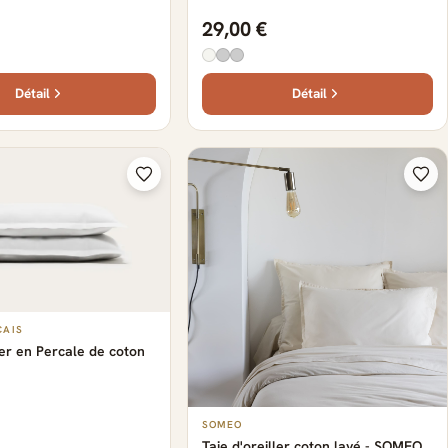
29,00 €
Détail
Détail
ÇAIS
ler en Percale de coton
SOMEO
Taie d'oreiller coton lavé - SOMEO