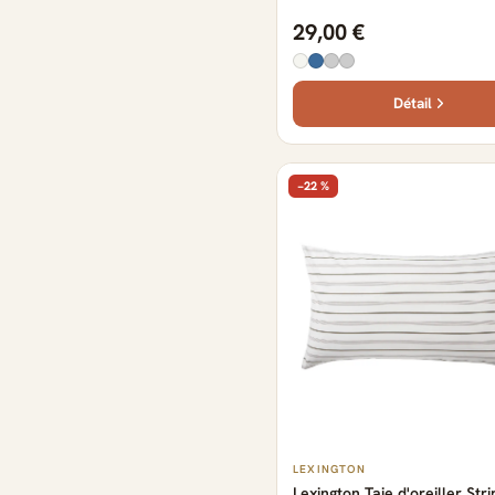
29,00 €
Détail
−22 %
LEXINGTON
Lexington Taie d'oreiller Str