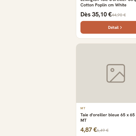
Cotton Poplin cm White
Dès 35,10 €
44,90 €
Détail
MT
Taie d'oreiller bleue 65 x 65
MT
4,87 €
6,49 €