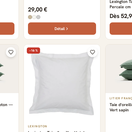
Lexington Ta
Percale cm 
29,00 €
Dès 52,9
Détail
−16 %
LITIER FRAN
Coton —
Taie d'orei
Vert sapin
LEXINGTON