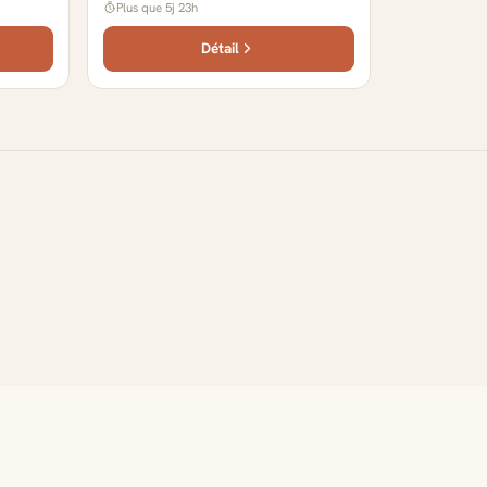
Plus que 5j 23h
Détail