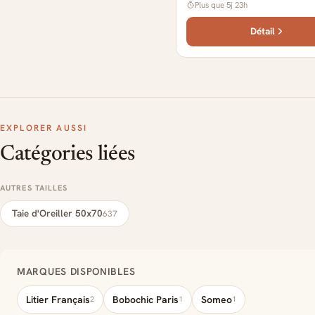
Plus que 5j 23h
Détail
EXPLORER AUSSI
Catégories liées
AUTRES TAILLES
Taie d'Oreiller 50x70
637
MARQUES DISPONIBLES
Litier Français
Bobochic Paris
Someo
2
1
1