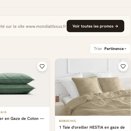
té sur le site www.mondialtissus.fr
Voir toutes les promos →
Trier :
Pertinence
ÇAIS
ller en Gaze de Coton —
BOBOCHIC
1 Taie d'oreiller HESTIA en gaze de