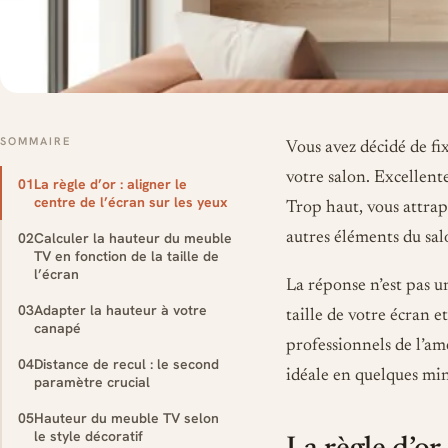
SOMMAIRE
Vous avez décidé de fi
votre salon. Excellent
01
La règle d’or : aligner le
centre de l’écran sur les yeux
Trop haut, vous attrap
02
Calculer la hauteur du meuble
autres éléments du sal
TV en fonction de la taille de
l’écran
La réponse n’est pas un
03
Adapter la hauteur à votre
taille de votre écran e
canapé
professionnels de l’am
04
Distance de recul : le second
idéale en quelques min
paramètre crucial
05
Hauteur du meuble TV selon
le style décoratif