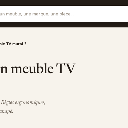
ble TV mural ?
un meuble TV
 Règles ergonomiques,
canapé.