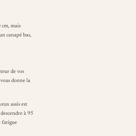
0 cm, mais
 un canapé bas,
teur de vos
i vous donne la
eux assis est
 descendre à 95
 fatigue