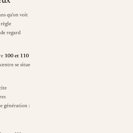
yeux
ans qu’on voit
 règle
 de regard
tre
100 et 110
 centre se situe
cite
res
e génération :