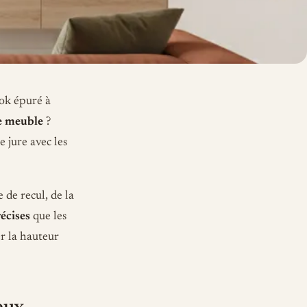
ook épuré à
le meuble
?
 jure avec les
 de recul, de la
écises
que les
r la hauteur