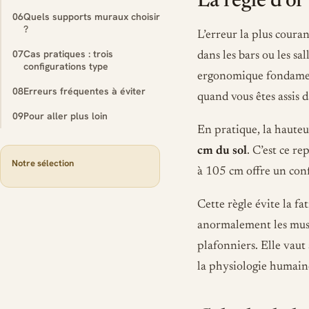
La règle d’or 
06
Quels supports muraux choisir
?
L’erreur la plus couran
07
Cas pratiques : trois
dans les bars ou les sa
configurations type
ergonomique fondamenta
08
Erreurs fréquentes à éviter
quand vous êtes assis 
09
Pour aller plus loin
En pratique, la hauteu
cm du sol
. C’est ce re
Notre sélection
à 105 cm offre un conf
Cette règle évite la fa
anormalement les muscl
plafonniers. Elle vau
la physiologie humain