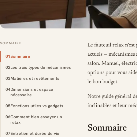
SOMMAIRE
Le fauteuil relax n’est
actuels — mécanismes s
01
Sommaire
salon. Manuel, électri
02
Les trois types de mécanismes
options pour vous aide
03
Matières et revêtements
le bon budget.
04
Dimensions et espace
nécessaire
Notre guide général des
05
Fonctions utiles vs gadgets
inclinables et leur mé
06
Comment bien essayer un
relax
Sommaire
07
Entretien et durée de vie