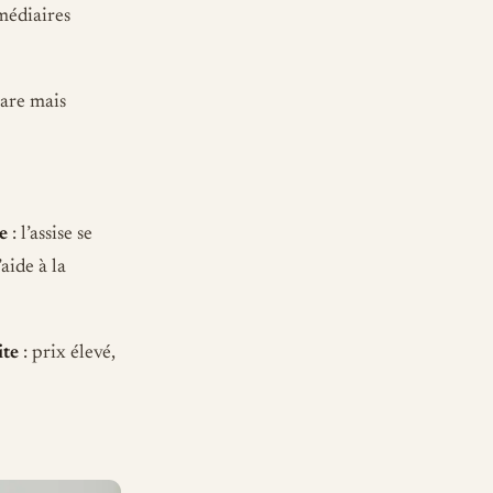
rmédiaires
rare mais
e
: l’assise se
’aide à la
ite
: prix élevé,