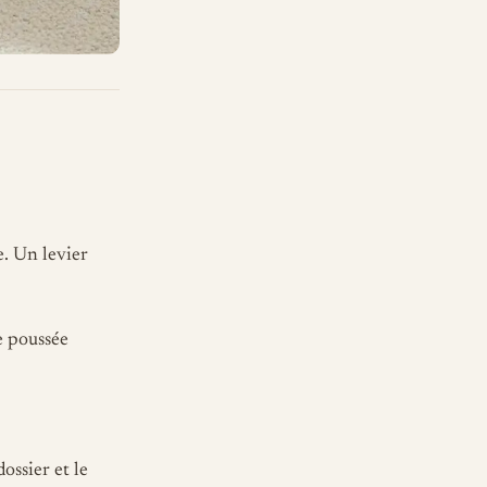
e. Un levier
e poussée
ssier et le