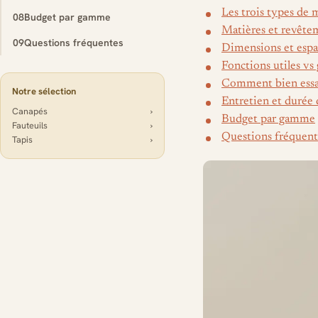
Les trois types de
08
Budget par gamme
Matières et revête
09
Questions fréquentes
Dimensions et espa
Fonctions utiles vs
Comment bien essay
Notre sélection
Entretien et durée 
Canapés
›
Budget par gamme
Fauteuils
›
Questions fréquent
Tapis
›