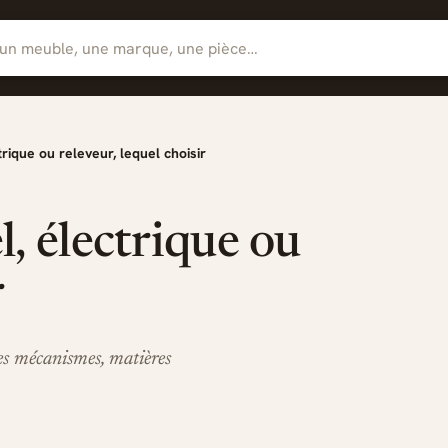
trique ou releveur, lequel choisir
l, électrique ou
r
es mécanismes, matières