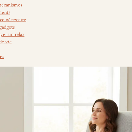
 mécanismes
ments
ce nécessaire
 gadgets
er un relax
de vie
es