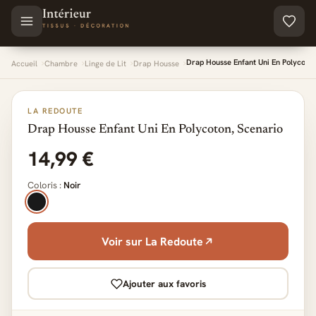
Aller au contenu principal
Drap Housse Enfant Uni En Polycoton
Accueil
Chambre
Linge de Lit
Drap Housse
LA REDOUTE
Drap Housse Enfant Uni En Polycoton, Scenario
14,99 €
Coloris :
Noir
Voir sur La Redoute
Ajouter aux favoris