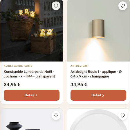
KONSTSMIDE PARTY
ARTDELIGHT
Konstsmide Lumières de Noël -
Artdelight Roulo1 - applique - Ø
cochons - x - IP44 - transparent
6,4 x 9 cm - champagne
34,95 €
34,95 €
Détail
Détail