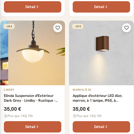
Détail
Détail
−25 €
−25 €
LINDBY
MARKSLÖJD
Elinda Suspension d'Extérieur
Applique d'extérieur LED Alor,
Dark Grey - Lindby - Rustique -
marron, à 1 lampe, IP65, à
Métal - À ampoule unique
intensité variable Markslöjd -
35,00 €
35,00 €
Scandinave - Aluminium - À
ampoule unique
Plus que 143j 15h
Plus que 143j 15h
Détail
Détail