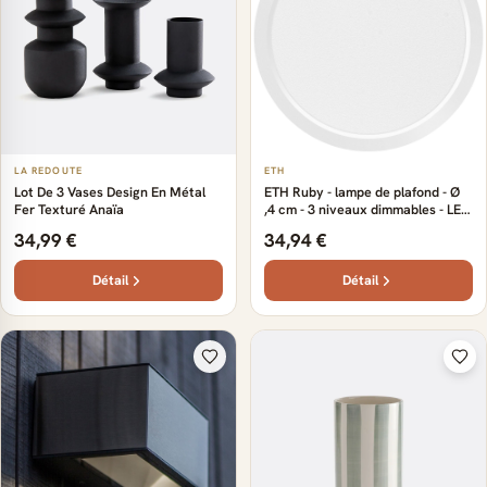
LA REDOUTE
ETH
Lot De 3 Vases Design En Métal
ETH Ruby - lampe de plafond - Ø
Fer Texturé Anaïa
,4 cm - 3 niveaux dimmables - LED
18W inclus - IP44 - blanc
34,99 €
34,94 €
Détail
Détail