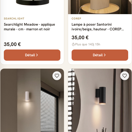
SEARCHLIGHT
COREP
Searchlight Meadow - applique
Lampe à poser Santorini
murale - cm - marron et noir
ivoire/beige, hauteur - COREP
SAS
35,00 €
35,00 €
Plus que 143j 15h
Détail
Détail