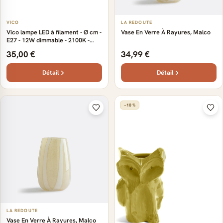
VICO
LA REDOUTE
Vico lampe LED à filament - Ø cm -
Vase En Verre À Rayures, Malco
E27 - 12W dimmable - 2100K -
ambré
35,00 €
34,99 €
Détail
Détail
−10 %
LA REDOUTE
Vase En Verre À Rayures, Malco