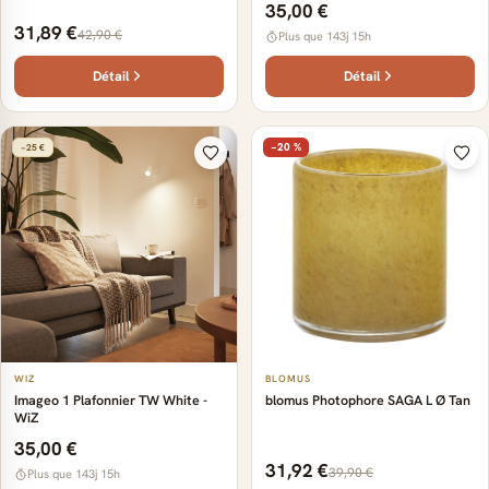
35,00 €
31,89 €
42,90 €
Plus que 143j 15h
Détail
Détail
−20 %
−25 €
WIZ
BLOMUS
Imageo 1 Plafonnier TW White -
blomus Photophore SAGA L Ø Tan
WiZ
35,00 €
31,92 €
39,90 €
Plus que 143j 15h