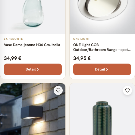
LA REDOUTE
ONE LIGHT
Vase Dame-jeanne H36 Cm, Izolia
ONE Light COB
Outdoor/Bathroom Range - spot
encastré 1L - Ø 10,6 x 8,4 cm - 8W
34,99 €
34,95 €
dimmable LED inclus - IP54 - blanc
Détail
Détail