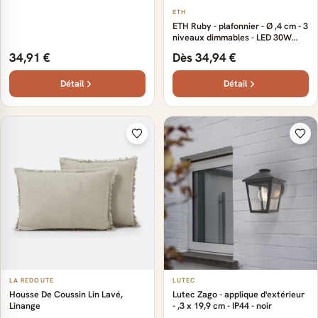
IP65 – anthracite
ETH
ETH Ruby - plafonnier - Ø ,4 cm - 3
niveaux dimmables - LED 30W
inclus - IP44 - noir
34,91 €
Dès 34,94 €
Détail
Détail
LA REDOUTE
LUTEC
Housse De Coussin Lin Lavé,
Lutec Zago - applique d'extérieur
Linange
- ,3 x 19,9 cm - IP44 - noir