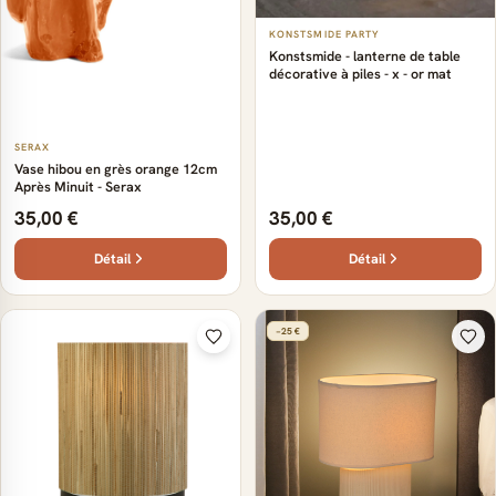
KONSTSMIDE PARTY
Konstsmide - lanterne de table
décorative à piles - x - or mat
SERAX
Vase hibou en grès orange 12cm
Après Minuit - Serax
35,00 €
35,00 €
Détail
Détail
−25 €