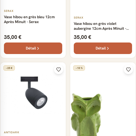
SERAX
Vase hibou en grès bleu 12cm
SERAX
Après Minuit - Serax
Vase hibou en grès violet
aubergine 12cm Après Minuit -
Serax
35,00 €
35,00 €
Détail
Détail
−25 €
−10 %
ANTIDARK