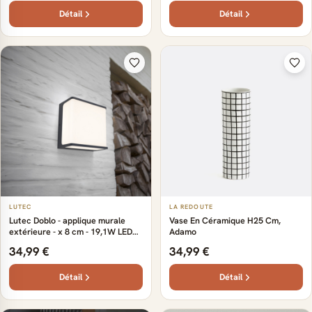
Détail
Détail
LUTEC
LA REDOUTE
Lutec Doblo - applique murale
Vase En Céramique H25 Cm,
extérieure - x 8 cm - 19,1W LED
Adamo
inclus - IP54 - gris foncé
34,99 €
34,99 €
Détail
Détail