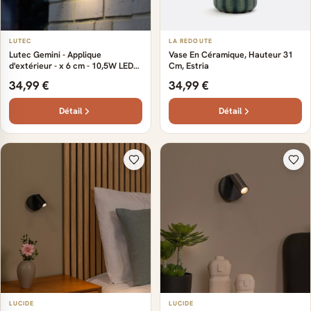
LUTEC
LA REDOUTE
Lutec Gemini - Applique
Vase En Céramique, Hauteur 31
d'extérieur - x 6 cm - 10,5W LED
Cm, Estria
inclus - IP54 - gris foncé - blanc
34,99 €
34,99 €
chaud
Détail
Détail
LUCIDE
LUCIDE