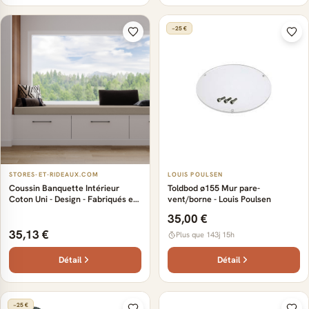
−25 €
STORES-ET-RIDEAUX.COM
LOUIS POULSEN
Coussin Banquette Intérieur
Toldbod ø155 Mur pare-
Coton Uni - Design - Fabriqués en
vent/borne - Louis Poulsen
France - Luxe - Confort et
35,00 €
élégance - Tissus résistants et
faciles à entretenir
35,13 €
Plus que 143j 15h
Détail
Détail
−25 €