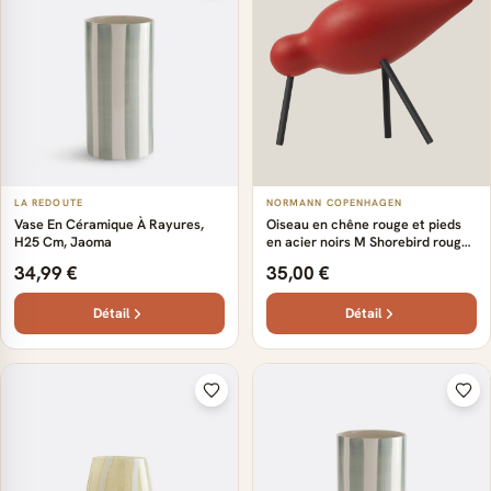
LA REDOUTE
NORMANN COPENHAGEN
Vase En Céramique À Rayures,
Oiseau en chêne rouge et pieds
H25 Cm, Jaoma
en acier noirs M Shorebird rouge -
Normann Copenhagen
34,99 €
35,00 €
Détail
Détail