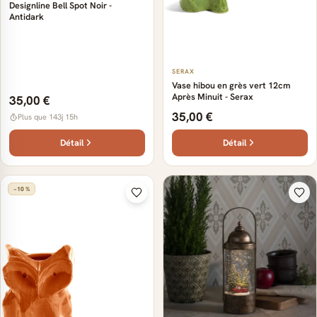
Designline Bell Spot Noir -
Antidark
SERAX
Vase hibou en grès vert 12cm
Après Minuit - Serax
35,00 €
35,00 €
Plus que 143j 15h
Détail
Détail
−10 %