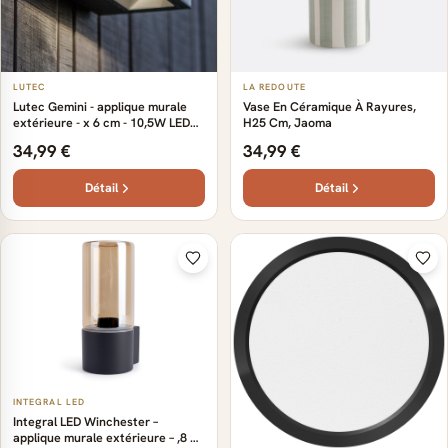
LUTEC
LA REDOUTE
Lutec Gemini - applique murale
Vase En Céramique À Rayures,
extérieure - x 6 cm - 10,5W LED
H25 Cm, Jaoma
inclus - IP54 - acier inoxydable
34,99 €
34,99 €
Détail
Détail
INTEGRAL LED
Integral LED Winchester –
applique murale extérieure – ,8 x –