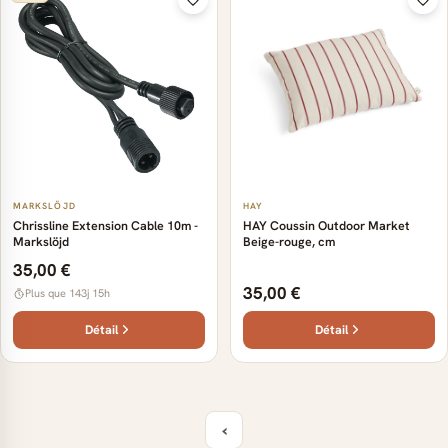
MARKSLÖJD
HAY
Chrissline Extension Cable 10m -
HAY Coussin Outdoor Market
Markslöjd
Beige-rouge, cm
35,00 €
35,00 €
Plus que 143j 15h
Détail
Détail
‹