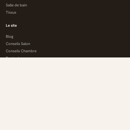
Salle de bain
Tissus
Le site
Blog
Conseils Salon
Conseils Chambre
Toutes les marques
Mes favoris
Prix en baisse
Marques
Bobochic Paris
Tediber
Madura
Le Matelas
Mondial Tissus