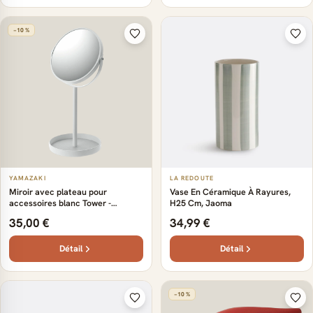
−10 %
YAMAZAKI
LA REDOUTE
Miroir avec plateau pour
Vase En Céramique À Rayures,
accessoires blanc Tower -
H25 Cm, Jaoma
Yamazaki
35,00 €
34,99 €
Détail
Détail
−10 %